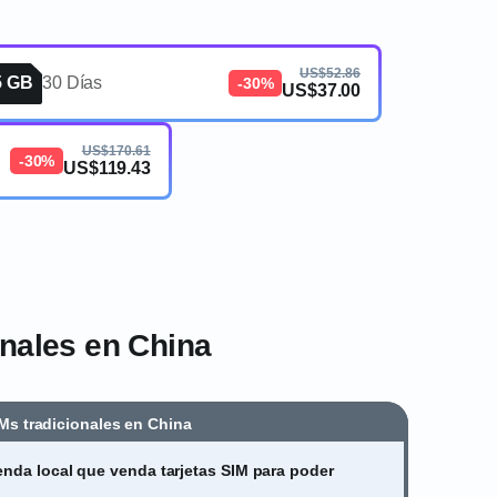
US$52.86
5 GB
30 Días
-30%
US$37.00
US$170.61
-30%
US$119.43
onales en China
Ms tradicionales en China
enda local que venda tarjetas SIM para poder