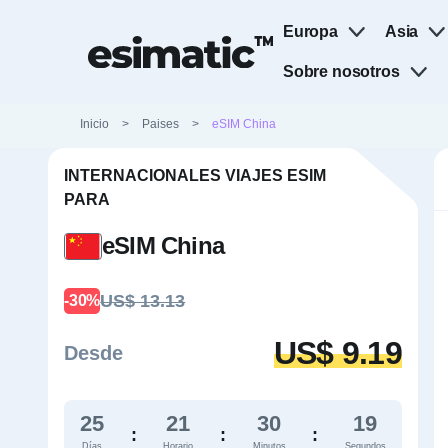
Europa
Asia
Sobre nosotros
Inicio
>
Paises
>
eSIM China
INTERNACIONALES VIAJES ESIM
PARA
eSIM China
US$ 13.13
-30%
US$ 9.19
Desde
25
21
30
18
:
:
:
Días
Horario
Minutos
Segundos