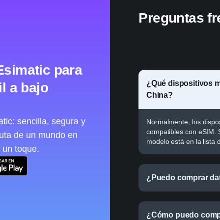
Preguntas fr
Esimatic para
¿Qué dispositivos m
l a bajo
en China?
ic: sencilla, segura y
Normalmente, los dispo
compatibles con eSIM. 
ruta de un mundo en
modelo está en la lista 
 un toque.
¿Puedo comprar dat
¿Cómo puedo compr