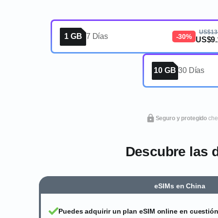
US$13
1 GB
7 Días
-30%
US$9.
10 GB
30 Días
Seguro y protegido
che
Descubre las d
eSIMs en China
Puedes adquirir un plan eSIM online en cuestió