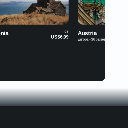
de
nia
Austria
US$6.99
Europa - 36 países