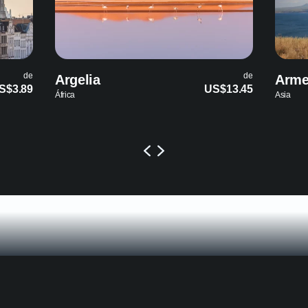
de
de
Argelia
Arme
S$3.89
US$13.45
África
Asia