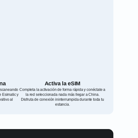
ina
Activa la eSIM
 escaneando
Completa la activación de forma rápida y conéctate a
e Esimatic y
la red seleccionada nada más llegar a China.
sitivo al
Disfruta de conexión ininterrumpida durante toda tu
estancia.