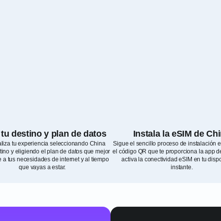
 tu destino y plan de datos
Instala la eSIM de Ch
liza tu experiencia seleccionando China
Sigue el sencillo proceso de instalación
ino y eligiendo el plan de datos que mejor
el código QR que te proporciona la app d
 a tus necesidades de internet y al tiempo
activa la conectividad eSIM en tu dispo
que vayas a estar.
instante.