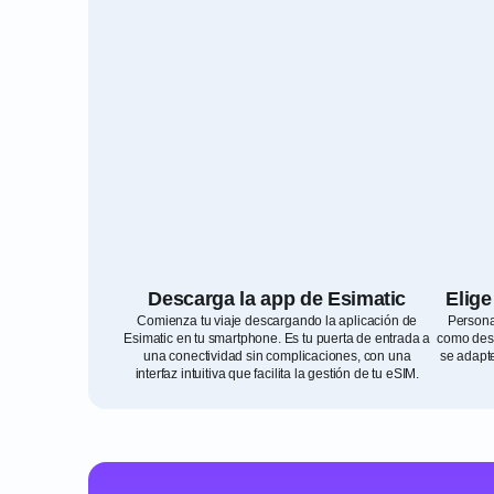
Descarga la app de Esimatic
Elige
Comienza tu viaje descargando la aplicación de
Persona
Esimatic en tu smartphone. Es tu puerta de entrada a
como dest
una conectividad sin complicaciones, con una
se adapte
interfaz intuitiva que facilita la gestión de tu eSIM.