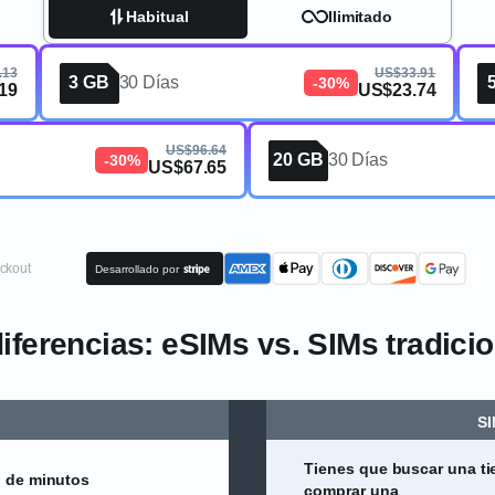
Habitual
Ilimitado
.13
US$33.91
3 GB
30 Días
-30%
19
US$23.74
US$96.64
20 GB
30 Días
-30%
US$67.65
ckout
Desarrollado por
iferencias: eSIMs vs. SIMs tradici
SI
Tienes que buscar una ti
n de minutos
comprar una