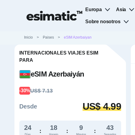
Europa
Asia
Sobre nosotros
Inicio
>
Paises
>
eSIM Azerbaiyan
INTERNACIONALES VIAJES ESIM
PARA
eSIM Azerbaiyán
US$ 7.13
-30%
US$ 4.99
Desde
24
18
9
42
:
:
:
Días
Horario
Minutos
Segundos