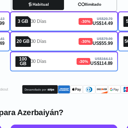
Habitual
Ilimitado
.13
US$20.70
3 GB
30 Días
-30%
99
US$14.49
.41
US$79.99
20 GB
30 Días
5
-30%
49
US$55.99
100
US$164.13
30 Días
-30%
US$114.89
GB
ckout
Desarrollado por
para Azerbaiyán?