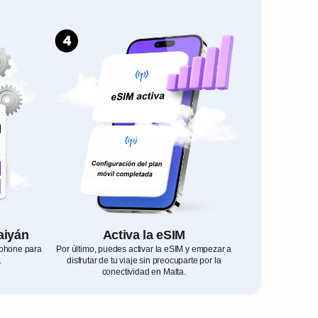
aiyán
Activa la eSIM
tphone para
Por último, puedes activar la eSIM y empezar a
.
disfrutar de tu viaje sin preocuparte por la
conectividad en Malta.