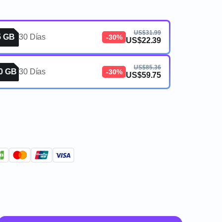
US$31.99
5 GB
30 Días
-30%
US$22.39
US$85.36
0 GB
30 Días
-30%
US$59.75