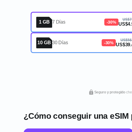
US$7
1 GB
7 Días
-30%
US$4.
US$56
10 GB
30 Días
-30%
US$39.
Seguro y protegido
che
¿Cómo conseguir una eSIM 