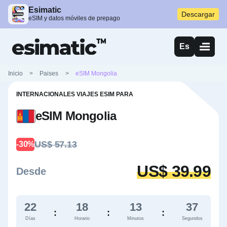
Esimatic
Descargar
eSIM y datos móviles de prepago
Es
Inicio
>
Paises
>
eSIM Mongolia
INTERNACIONALES VIAJES ESIM PARA
eSIM Mongolia
US$ 57.13
-30%
US$ 39.99
Desde
22
18
13
36
:
:
:
Días
Horario
Minutos
Segundos