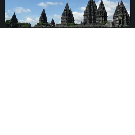
Indonesia
de
US$4.49
Asia
Japón
de
US$3.99
Asia