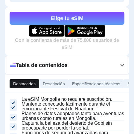
Elige tu eSIM
Con la confianza de más de 75.000 usuarios de
eSIM
Tabla de contenidos
Destacados
Descripción
Especificaciones técnicas
Ace
La eSIM Mongolia no requiere suscripción.
Mantente conectado fácilmente durante el
emocionante Festival de Naadam.
Planes de datos adaptados tanto para aventuras
urbanas como rurales en Mongolia.
Captura la belleza del desierto de Gobi sin
preocuparte por perder la señal.
Funciones de seguridad avanzadas para