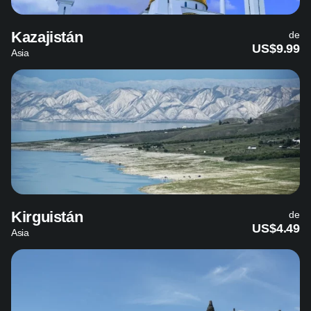
Kazajistán
de
US$9.99
Asia
Kirguistán
de
US$4.49
Asia