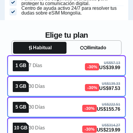
proteger tu comunicación digital.
Centro de ayuda activo 24/7 para resolver tus
dudas sobre eSIM Mongolia.
Elige tu plan
Habitual
Ilimitado
US$57.13
1 GB
7 Días
-30%
US$39.99
US$139.33
3 GB
30 Días
-30%
US$97.53
US$222.51
5 GB
30 Días
-30%
US$155.76
US$314.27
10 GB
30 Días
-30%
US$219.99