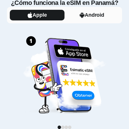
¿Cómo funciona la eSIM en Panamá?
Apple
Android
1
2
3
4