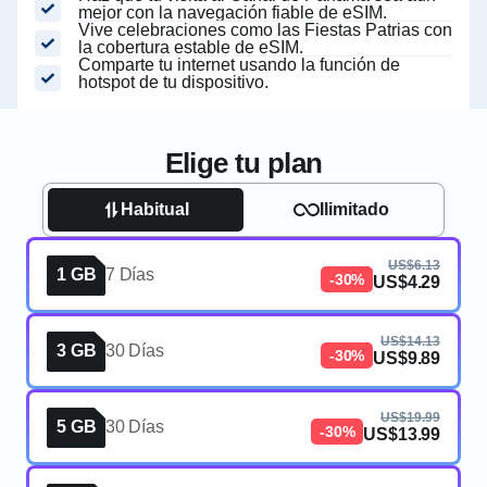
mejor con la navegación fiable de eSIM.
Vive celebraciones como las Fiestas Patrias con
la cobertura estable de eSIM.
Comparte tu internet usando la función de
hotspot de tu dispositivo.
Elige tu plan
Habitual
Ilimitado
US$6.13
1 GB
7 Días
-30%
US$4.29
US$14.13
3 GB
30 Días
-30%
US$9.89
US$19.99
5 GB
30 Días
-30%
US$13.99