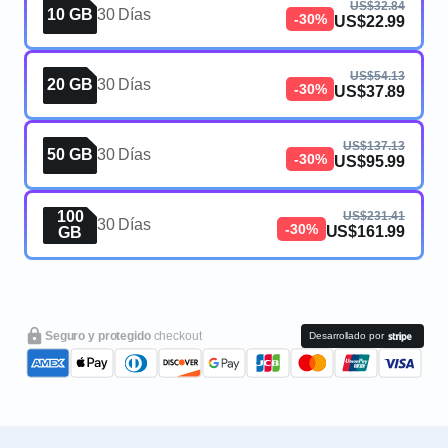
US$32.84
10 GB
30 Días
-30%
US$22.99
US$54.13
20 GB
30 Días
-30%
US$37.89
US$137.13
50 GB
30 Días
-30%
US$95.99
100
US$231.41
30 Días
-30%
US$161.99
GB
Seguro y protegido
checkout
Desarrollado por