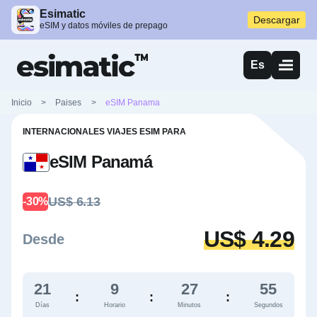
Esimatic
Descargar
eSIM y datos móviles de prepago
Es
Inicio
>
Paises
>
eSIM Panama
INTERNACIONALES VIAJES ESIM PARA
eSIM Panamá
US$ 6.13
-30%
US$ 4.29
Desde
21
9
27
54
:
:
:
Días
Horario
Minutos
Segundos