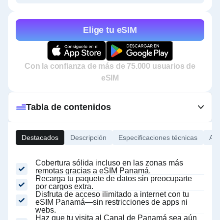
Elige tu eSIM
Con la confianza de más de 75.000 usuarios de
eSIM
Tabla de contenidos
Destacados
Descripción
Especificaciones técnicas
Ace
Cobertura sólida incluso en las zonas más
remotas gracias a eSIM Panamá.
Recarga tu paquete de datos sin preocuparte
por cargos extra.
Disfruta de acceso ilimitado a internet con tu
eSIM Panamá—sin restricciones de apps ni
webs.
Haz que tu visita al Canal de Panamá sea aún