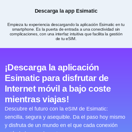
Descarga la app Esimatic
Empieza tu experiencia descargando la aplicación Esimatic en tu
Per
smartphone. Es la puerta de entrada a una conectividad sin
complicaciones, con una interfaz intuitiva que facilita la gestión
de tu eSIM.
¡Descarga la aplicación
Esimatic para disfrutar de
Internet móvil a bajo coste
mientras viajas!
Descubre el futuro con la eSIM de Esimatic:
sencilla, segura y asequible. Da el paso hoy mismo
y disfruta de un mundo en el que cada conexión