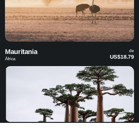
Mauritania
de
US$18.79
África
Madagascar
de
US$13.99
África