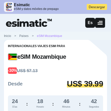
Esimatic
Descargar
eSIM y datos móviles de prepago
Es
Inicio
>
Paises
>
eSIM Mozambique
INTERNACIONALES VIAJES ESIM PARA
eSIM Mozambique
US$ 57.13
-30%
US$ 39.99
Desde
24
18
46
41
:
:
:
Días
Horario
Minutos
Segundos