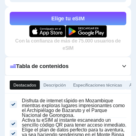
Elige tu eSIM
Con la confianza de más de 75.000 usuarios de
eSIM
Tabla de contenidos
Destacados
Descripción
Especificaciones técnicas
Ace
Disfruta de internet rápido en Mozambique
mientras exploras lugares impresionantes como
el Archipiélago de Bazaruto y el Parque
Nacional de Gorongosa.
Activa tu eSIM al instante escaneando un
sencillo código QR para tener acceso inmediato.
Elige el plan de datos perfecto para tu aventura,
ya sea haciendo senderismo en el Monte Binga