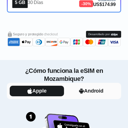
US$249.99
5 GB
30 Días
-30%
US$174.99
Seguro y protegido
checkout
Desarrollado por
¿Cómo funciona la eSIM en
Mozambique?
Apple
Android