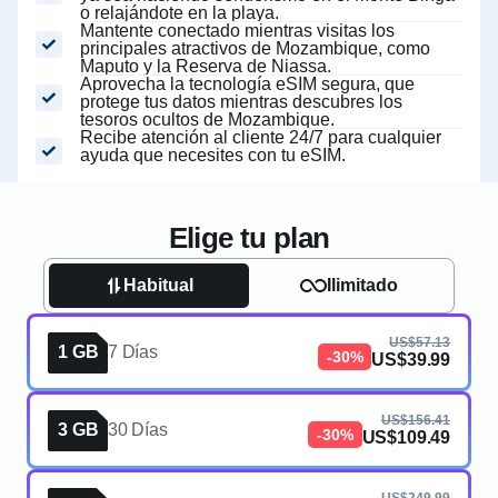
o relajándote en la playa.
Mantente conectado mientras visitas los
principales atractivos de Mozambique, como
Maputo y la Reserva de Niassa.
Aprovecha la tecnología eSIM segura, que
protege tus datos mientras descubres los
tesoros ocultos de Mozambique.
Recibe atención al cliente 24/7 para cualquier
ayuda que necesites con tu eSIM.
Elige tu plan
Habitual
Ilimitado
US$57.13
1 GB
7 Días
-30%
US$39.99
US$156.41
3 GB
30 Días
-30%
US$109.49