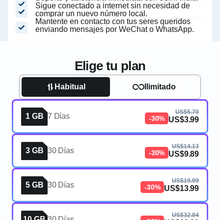
Sigue conectado a internet sin necesidad de
comprar un nuevo número local.
Mantente en contacto con tus seres queridos
enviando mensajes por WeChat o WhatsApp.
Elige tu plan
Habitual
Ilimitado
US$5.70
1 GB
7 Días
-30%
US$3.99
US$14.13
3 GB
30 Días
-30%
US$9.89
US$19.99
5 GB
30 Días
-30%
US$13.99
US$32.84
10 GB
30 Días