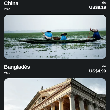
China
de
US$9.19
Asia
Bangladés
de
US$4.99
Asia