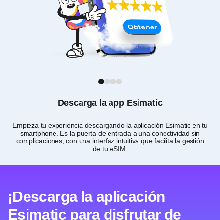
1
2
3
4
Descarga la app Esimatic
Empieza tu experiencia descargando la aplicación Esimatic en tu
Pe
smartphone. Es la puerta de entrada a una conectividad sin
eli
complicaciones, con una interfaz intuitiva que facilita la gestión
de tu eSIM.
¡Descarga la aplicación
Esimatic para disfrutar de