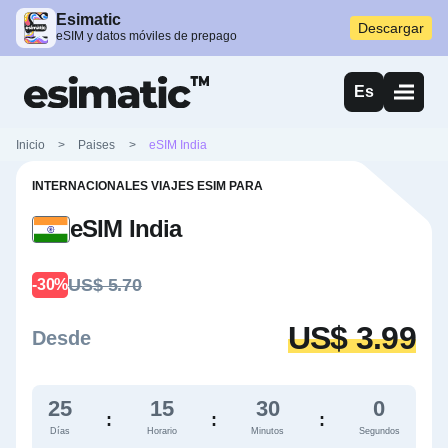
Esimatic
Descargar
eSIM y datos móviles de prepago
Es
Inicio
>
Paises
>
eSIM India
INTERNACIONALES VIAJES ESIM PARA
eSIM India
US$ 5.70
-30%
US$ 3.99
Desde
25
15
29
59
:
:
:
Días
Horario
Minutos
Segundos