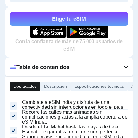
Elige tu eSIM
Con la confianza de más de 75.000 usuarios de
eSIM
Tabla de contenidos
Destacados
Descripción
Especificaciones técnicas
Ace
Cámbiate a eSIM India y disfruta de una
conectividad sin interrupciones en todo el país.
Recorre las calles más animadas sin
complicaciones gracias a la amplia cobertura de
eSIM India.
Desde el Taj Mahal hasta las playas de Goa,
Esimatic te garantiza una conexión perfecta.
Soporte y asistencia inmediata con eSIM India.