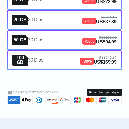
-30%
US$22.99
US$54.13
20 GB
30 Días
-30%
US$37.89
US$135.70
50 GB
30 Días
-30%
US$94.99
100
US$242.84
30 Días
-30%
US$169.99
GB
Seguro y protegido
checkout
Desarrollado por