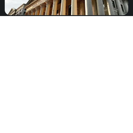
Bielorrusia
de
US$11.89
Europa - 36 países
Baréin
de
US$4.49
Medio Oriente