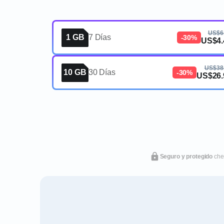
US$6
1 GB
7 Días
-30%
US$4.
US$38
10 GB
30 Días
-30%
US$26.
Seguro y protegido
che