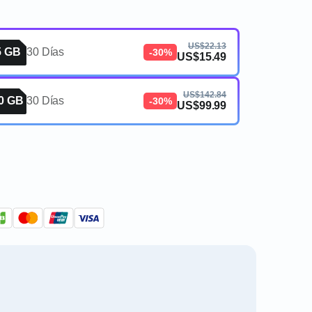
US$22.13
5 GB
30 Días
-30%
US$15.49
US$142.84
0 GB
30 Días
-30%
US$99.99