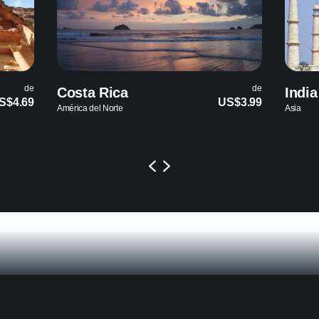
de
India
US$3.99
US
Asia