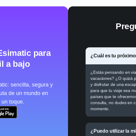
Preg
Esimatic para
¿Cuál es tu próximo
l a bajo
¿Estás pensando en viaj
vacaciones? ¿O quizá p
ic: sencilla, segura y
y disfrutar de una esca
para que tu viaje sea m
ruta de un mundo en
países que te ofrecemos
 un toque.
consulta, no dudes en c
momento.
¿Puedo utilizar la 