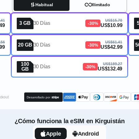
Habitual
Ilimitado
.41
US$15.70
3 GB
30 Días
-30%
49
US$10.99
.56
US$61.41
20 GB
30 Días
5
-30%
99
US$42.99
100
US$189.27
30 Días
-30%
US$132.49
GB
ckout
Desarrollado por
¿Cómo funciona la eSIM en Kirguistán
Apple
Android