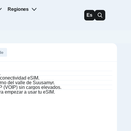
Regiones
Es
de
.
 conectividad eSIM.
rno del valle de Suusamyr.
P (VOIP) sin cargos elevados.
ra empezar a usar tu eSIM.