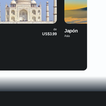
de
de
Japón
China
$3.99
US$3.99
Asia
Asia