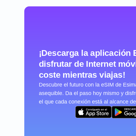
¡Descarga la aplicación 
disfrutar de Internet móvi
coste mientras viajas!
Descubre el futuro con la eSIM de Esimat
asequible. Da el paso hoy mismo y disf
el que cada conexión está al alcance de