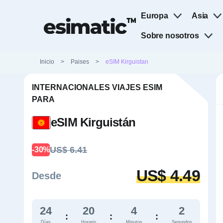
Europa
Asia
Sobre nosotros
Inicio
>
Paises
>
eSIM Kirguistan
INTERNACIONALES VIAJES ESIM
PARA
eSIM Kirguistán
US$ 6.41
-30%
US$ 4.49
Desde
24
20
4
1
:
:
:
Días
Horario
Minutos
Segundos