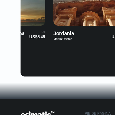
de
Jordania
Costa Rica
US$4.69
Medio Oriente
América del Norte
PIE DE PÁGINA