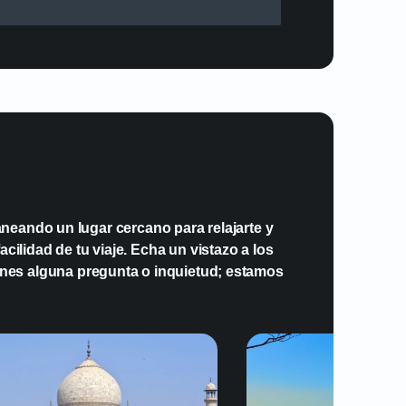
SIM en mi dispositivo?
compatible con la tecnología eSIM?
e diferentes paquetes de datos eSIM
neando un lugar cercano para relajarte y
?
cilidad de tu viaje. Echa un vistazo a los
enes alguna pregunta o inquietud; estamos