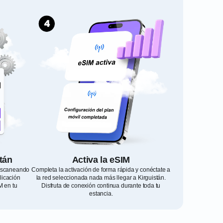
stán
Activa la eSIM
 escaneando
Completa la activación de forma rápida y conéctate a
licación
la red seleccionada nada más llegar a Kirguistán.
M en tu
Disfruta de conexión continua durante toda tu
estancia.