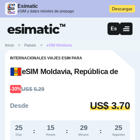
Esimatic
Descargar
eSIM y datos móviles de prepago
Es
Inicio
>
Paises
>
eSIM Moldavia
INTERNACIONALES VIAJES ESIM PARA
eSIM Moldavia, República de
US$ 5.29
-30%
US$ 3.70
Desde
25
15
29
24
:
:
:
Días
Horario
Minutos
Segundos