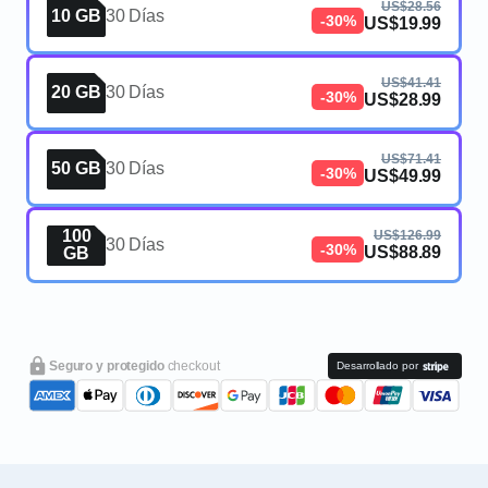
US$28.56
10 GB
30 Días
-30%
US$19.99
US$41.41
20 GB
30 Días
-30%
US$28.99
US$71.41
50 GB
30 Días
-30%
US$49.99
100
US$126.99
30 Días
-30%
US$88.89
GB
Seguro y protegido
checkout
Desarrollado por