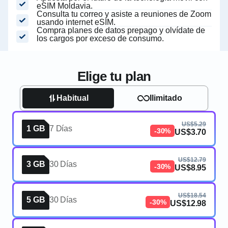
eSIM Moldavia.
Consulta tu correo y asiste a reuniones de Zoom
usando internet eSIM.
Compra planes de datos prepago y olvídate de
los cargos por exceso de consumo.
Elige tu plan
Habitual
Ilimitado
US$5.29
1 GB
7 Días
-30%
US$3.70
US$12.79
3 GB
30 Días
-30%
US$8.95
US$18.54
5 GB
30 Días
-30%
US$12.98