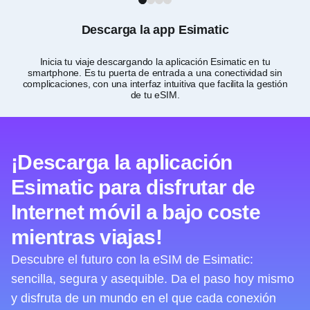
1
2
3
4
Descarga la app Esimatic
Inicia tu viaje descargando la aplicación Esimatic en tu
Per
smartphone. Es tu puerta de entrada a una conectividad sin
complicaciones, con una interfaz intuitiva que facilita la gestión
de tu eSIM.
¡Descarga la aplicación
Esimatic para disfrutar de
Internet móvil a bajo coste
mientras viajas!
Descubre el futuro con la eSIM de Esimatic:
sencilla, segura y asequible. Da el paso hoy mismo
y disfruta de un mundo en el que cada conexión