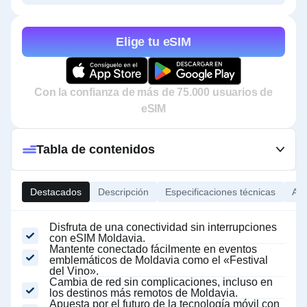
Elige tu eSIM
Con la confianza de más de 75.000 usuarios de
eSIM
Tabla de contenidos
Destacados
Descripción
Especificaciones técnicas
Ace
Disfruta de una conectividad sin interrupciones
con eSIM Moldavia.
Mantente conectado fácilmente en eventos
emblemáticos de Moldavia como el «Festival
del Vino».
Cambia de red sin complicaciones, incluso en
los destinos más remotos de Moldavia.
Apuesta por el futuro de la tecnología móvil con