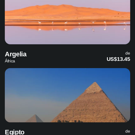
Argelia
de
US$13.45
África
Egipto
de