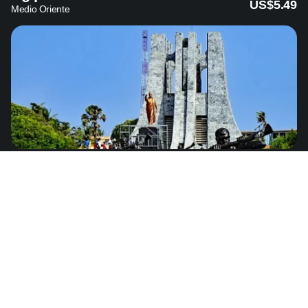
US$5.49
Medio Oriente
Ghana
de
US$8.29
África