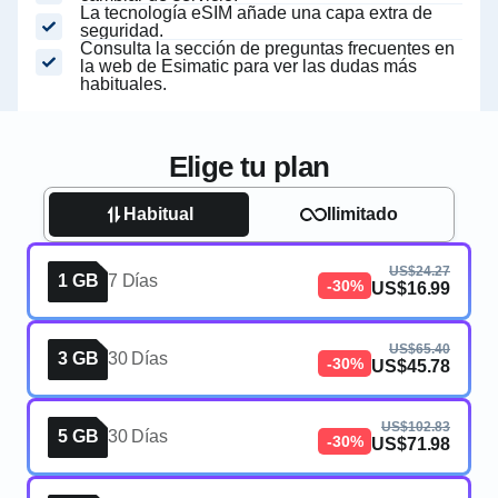
La tecnología eSIM añade una capa extra de
seguridad.
Consulta la sección de preguntas frecuentes en
la web de Esimatic para ver las dudas más
habituales.
Elige tu plan
Habitual
Ilimitado
US$24.27
1 GB
7 Días
-30%
US$16.99
US$65.40
3 GB
30 Días
-30%
US$45.78
US$102.83
5 GB
30 Días
-30%
US$71.98