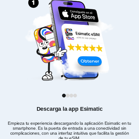
1
2
3
4
Descarga la app Esimatic
Empieza tu experiencia descargando la aplicación Esimatic en tu
Per
smartphone. Es la puerta de entrada a una conectividad sin
eli
complicaciones, con una interfaz intuitiva que facilita la gestión
de tu eSIM.