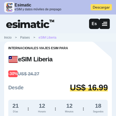
Esimatic
Descargar
eSIM y datos móviles de prepago
Es
Inicio
>
Paises
>
eSIM Liberia
INTERNACIONALES VIAJES ESIM PARA
eSIM Liberia
US$ 24.27
-30%
US$ 16.99
Desde
21
12
12
17
:
:
:
Días
Horario
Minutos
Segundos