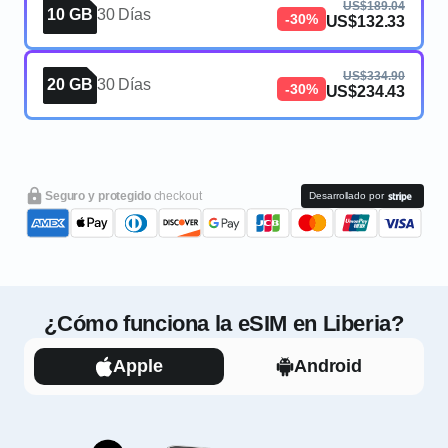
US$189.04
10 GB
30 Días
-30%
US$132.33
US$334.90
20 GB
30 Días
-30%
US$234.43
Seguro y protegido
checkout
Desarrollado por
¿Cómo funciona la eSIM en Liberia?
Apple
Android