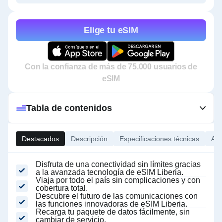
Elige tu eSIM
Con la confianza de más de 75.000 usuarios de
eSIM
Tabla de contenidos
Destacados
Descripción
Especificaciones técnicas
Ace
Disfruta de una conectividad sin límites gracias
a la avanzada tecnología de eSIM Liberia.
Viaja por todo el país sin complicaciones y con
cobertura total.
Descubre el futuro de las comunicaciones con
las funciones innovadoras de eSIM Liberia.
Recarga tu paquete de datos fácilmente, sin
cambiar de servicio.