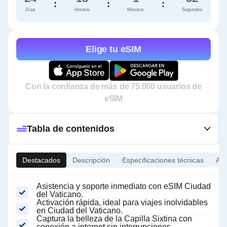
:
:
:
Días
Horario
Minutos
Segundos
Elige tu eSIM
Con la confianza de más de 75.000 usuarios de
eSIM
Tabla de contenidos
Destacados
Descripción
Especificaciones técnicas
Ace
Asistencia y soporte inmediato con eSIM Ciudad
del Vaticano.
Activación rápida, ideal para viajes inolvidables
en Ciudad del Vaticano.
Captura la belleza de la Capilla Sixtina con
conexión a internet sin interrupciones.