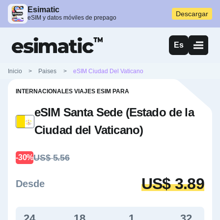
Esimatic
Descargar
eSIM y datos móviles de prepago
Es
Inicio
>
Paises
>
eSIM Ciudad Del Vaticano
INTERNACIONALES VIAJES ESIM PARA
eSIM Santa Sede (Estado de la
Ciudad del Vaticano)
US$ 5.56
-30%
US$ 3.89
Desde
24
18
1
31