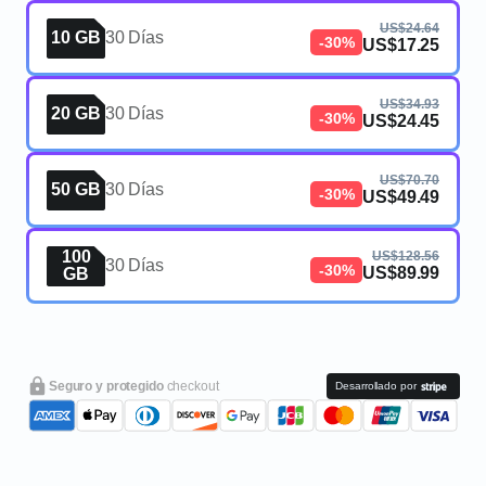
US$24.64
10 GB
30 Días
-30%
US$17.25
US$34.93
20 GB
30 Días
-30%
US$24.45
US$70.70
50 GB
30 Días
-30%
US$49.49
100
US$128.56
30 Días
-30%
US$89.99
GB
Seguro y protegido
checkout
Desarrollado por