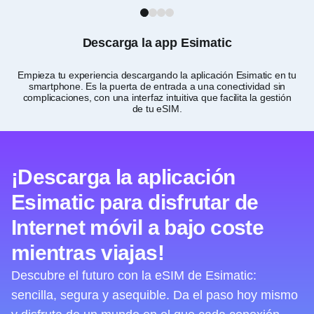
1
2
3
4
Descarga la app Esimatic
Empieza tu experiencia descargando la aplicación Esimatic en tu
Pe
smartphone. Es la puerta de entrada a una conectividad sin
com
complicaciones, con una interfaz intuitiva que facilita la gestión
de tu eSIM.
¡Descarga la aplicación
Esimatic para disfrutar de
Internet móvil a bajo coste
mientras viajas!
Descubre el futuro con la eSIM de Esimatic:
sencilla, segura y asequible. Da el paso hoy mismo