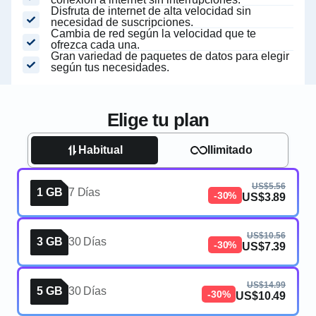
Disfruta de internet de alta velocidad sin
necesidad de suscripciones.
Cambia de red según la velocidad que te
ofrezca cada una.
Gran variedad de paquetes de datos para elegir
según tus necesidades.
Elige tu plan
Habitual
Ilimitado
US$5.56
1 GB
7 Días
-30%
US$3.89
US$10.56
3 GB
30 Días
-30%
US$7.39
US$14.99
5 GB
30 Días
-30%
US$10.49