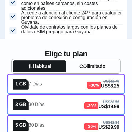
como en países cercanos, sin costes
adicionales.
Accede a atención al cliente 24/7 para cualquier
problema de conexión o configuración en
Guyana.
Olvídate de contratos largos con los planes de
datos eSIM prepago para Guyana.
Elige tu plan
Habitual
Ilimitado
US$11.79
1 GB
7 Días
-30%
US$8.25
US$28.56
3 GB
30 Días
-30%
US$19.99
US$42.84
5 GB
30 Días
-30%
US$29.99