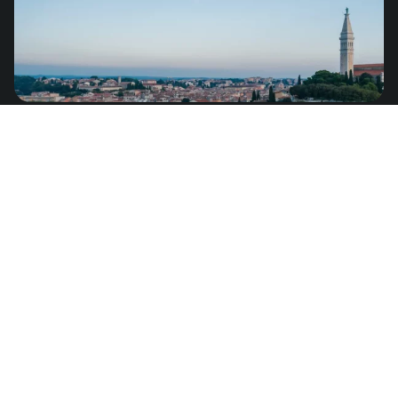
San Bartolomé
de
US$5.49
América del Norte
San Martín
de
US$5.49
América del Norte