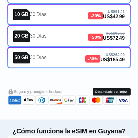
US$61.41
10 GB
30 Días
-30%
US$42.99
US$103.56
20 GB
30 Días
-30%
US$72.49
US$264.99
50 GB
30 Días
-30%
US$185.49
Seguro y protegido
checkout
Desarrollado por
¿Cómo funciona la eSIM en Guyana?