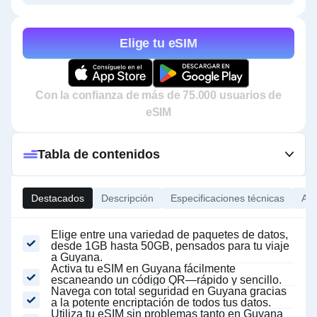
Elige tu eSIM
Con la confianza de más de 75.000 usuarios de
eSIM
Tabla de contenidos
Destacados
Descripción
Especificaciones técnicas
Ace
Elige entre una variedad de paquetes de datos,
desde 1GB hasta 50GB, pensados para tu viaje
a Guyana.
Activa tu eSIM en Guyana fácilmente
escaneando un código QR—rápido y sencillo.
Navega con total seguridad en Guyana gracias
a la potente encriptación de todos tus datos.
Utiliza tu eSIM sin problemas tanto en Guyana