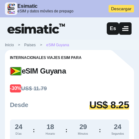
Esimatic
Descargar
eSIM y datos móviles de prepago
Es
Inicio
>
Paises
>
eSIM Guyana
INTERNACIONALES VIAJES ESIM PARA
eSIM Guyana
US$ 11.79
-30%
US$ 8.25
Desde
24
18
29
23
:
:
:
Días
Horario
Minutos
Segundos