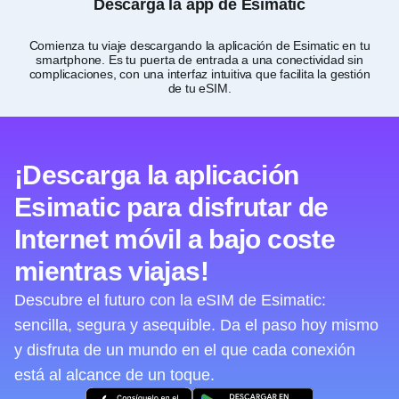
Descarga la app de Esimatic
Comienza tu viaje descargando la aplicación de Esimatic en tu
Per
smartphone. Es tu puerta de entrada a una conectividad sin
complicaciones, con una interfaz intuitiva que facilita la gestión
de tu eSIM.
¡Descarga la aplicación
Esimatic para disfrutar de
Internet móvil a bajo coste
mientras viajas!
Descubre el futuro con la eSIM de Esimatic:
sencilla, segura y asequible. Da el paso hoy mismo
y disfruta de un mundo en el que cada conexión
está al alcance de un toque.