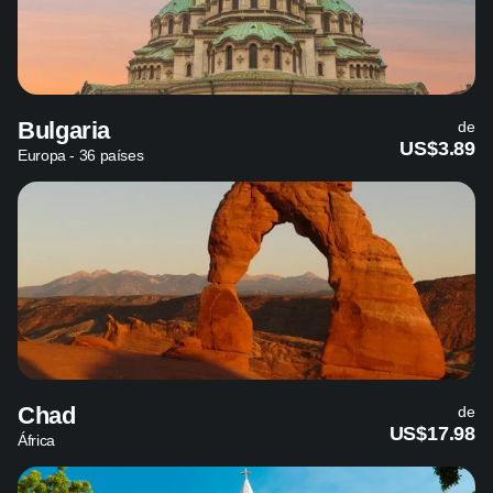
Bulgaria
de
US$3.89
Europa - 36 países
Chad
de
US$17.98
África