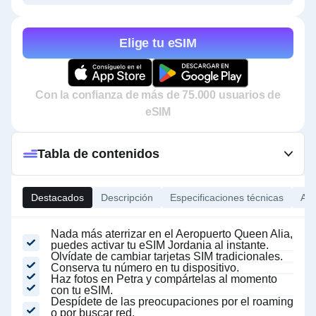
Elige tu eSIM
Con la confianza de más de 75.000 usuarios de
eSIM
Tabla de contenidos
Destacados
Descripción
Especificaciones técnicas
Ace
Nada más aterrizar en el Aeropuerto Queen Alia,
puedes activar tu eSIM Jordania al instante.
Olvídate de cambiar tarjetas SIM tradicionales.
Conserva tu número en tu dispositivo.
Haz fotos en Petra y compártelas al momento
con tu eSIM.
Despídete de las preocupaciones por el roaming
o por buscar red.