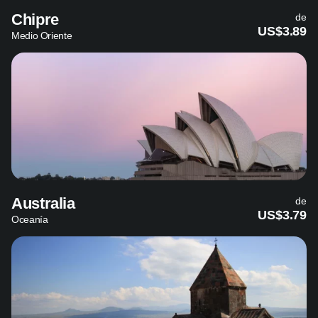
Chipre
de
US$3.89
Medio Oriente
Australia
de
US$3.79
Oceanía