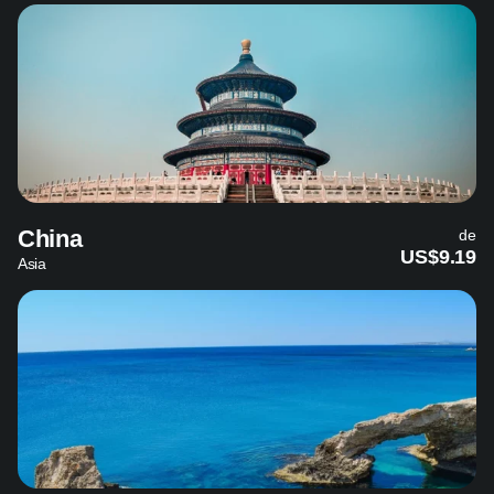
China
de
US$9.19
Asia