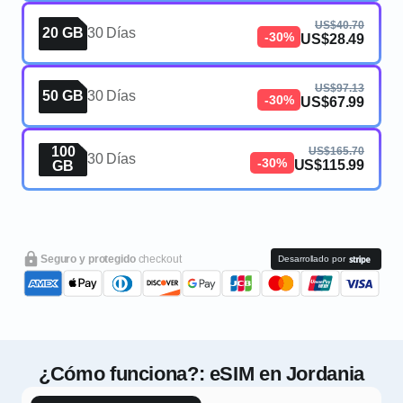
US$40.70
20 GB
30 Días
-30%
US$28.49
US$97.13
50 GB
30 Días
-30%
US$67.99
100
US$165.70
30 Días
-30%
US$115.99
GB
Seguro y protegido
checkout
Desarrollado por
¿Cómo funciona?: eSIM en Jordania