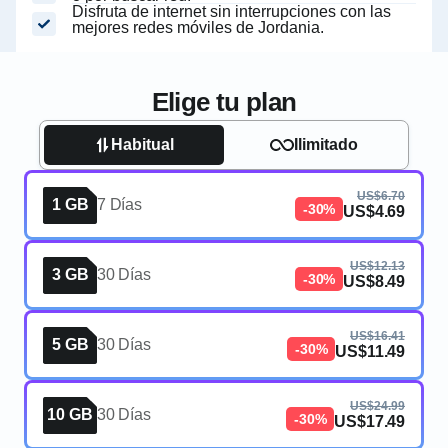
Disfruta de internet sin interrupciones con las
mejores redes móviles de Jordania.
Elige tu plan
Habitual
Ilimitado
US$6.70
1 GB
7 Días
-30%
US$4.69
US$12.13
3 GB
30 Días
-30%
US$8.49
US$16.41
5 GB
30 Días
-30%
US$11.49
US$24.99
10 GB
30 Días
-30%
US$17.49