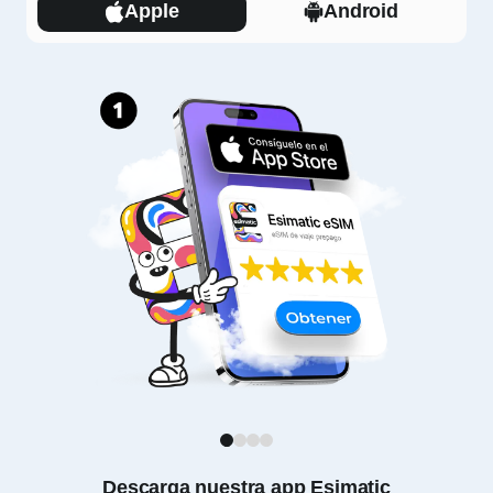
Apple
Android
1
2
3
4
Descarga nuestra app Esimatic