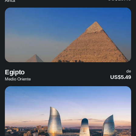
África
Egipto
de
US$5.49
Medio Oriente