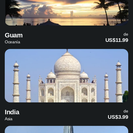
Guam
de
US$11.99
Oceanía
India
de
US$3.99
Asia