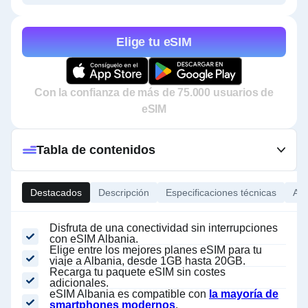
Elige tu eSIM
Con la confianza de más de 75.000 usuarios de
eSIM
Tabla de contenidos
Destacados
Descripción
Especificaciones técnicas
Ace
Disfruta de una conectividad sin interrupciones
con eSIM Albania.
Elige entre los mejores planes eSIM para tu
viaje a Albania, desde 1GB hasta 20GB.
Recarga tu paquete eSIM sin costes
adicionales.
eSIM Albania es compatible con
la mayoría de
smartphones modernos
.