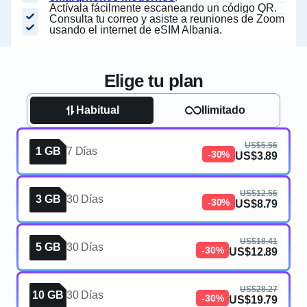
Actívala fácilmente escaneando un código QR.
Consulta tu correo y asiste a reuniones de Zoom
usando el internet de eSIM Albania.
Elige tu plan
Habitual
Ilimitado
US$5.56
1 GB
7 Días
-30%
US$3.89
US$12.56
3 GB
30 Días
-30%
US$8.79
US$18.41
5 GB
30 Días
-30%
US$12.89
US$28.27
10 GB
30 Días
-30%
US$19.79