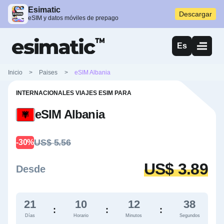
Esimatic
Descargar
eSIM y datos móviles de prepago
Es
Inicio
>
Paises
>
eSIM Albania
INTERNACIONALES VIAJES ESIM PARA
eSIM Albania
US$ 5.56
-30%
US$ 3.89
Desde
21
10
12
38
:
:
:
Días
Horario
Minutos
Segundos