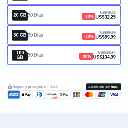
US$46.07
20 GB
30 Días
-30%
US$32.25
US$99.99
50 GB
30 Días
-30%
US$69.99
100
US$192.84
30 Días
-30%
US$134.99
GB
Seguro y protegido
checkout
Desarrollado por