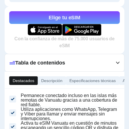
Elige tu eSIM
Con la confianza de más de 75.000 usuarios de
eSIM
Tabla de contenidos
Destacados
Descripción
Especificaciones técnicas
Ace
Permanece conectado incluso en las islas más
remotas de Vanuatu gracias a una cobertura de
red fiable.
Utiliza aplicaciones como WhatsApp, Telegram
y Viber para llamar y enviar mensajes sin
interrupciones.
Activa tu eSIM Vanuatu en cuestión de minutos
escaneando un sencillo código QR y disfruta de