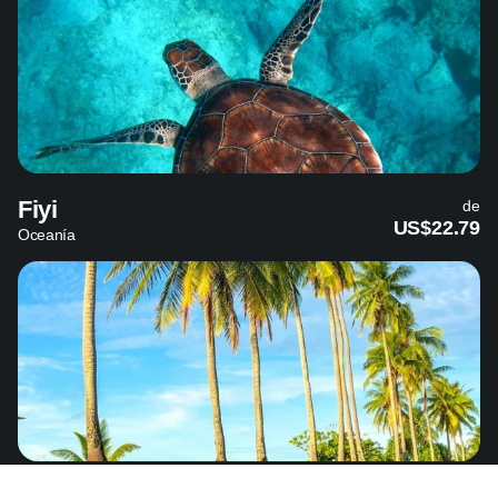
Fiyi
de
US$22.79
Oceanía
Nauru
de