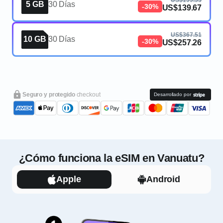
US$199.53
5 GB
30 Días
-30%
US$139.67
US$367.51
10 GB
30 Días
-30%
US$257.26
Seguro y protegido
checkout
Desarrollado por
¿Cómo funciona la eSIM en Vanuatu?
Apple
Android