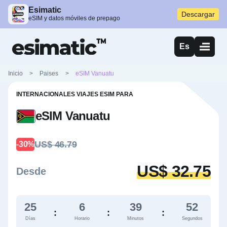
Esimatic
Descargar
eSIM y datos móviles de prepago
Es
Inicio
>
Paises
>
eSIM Vanuatu
INTERNACIONALES VIAJES ESIM PARA
eSIM Vanuatu
US$ 46.79
-30%
US$ 32.75
Desde
25
6
39
51
:
:
:
Días
Horario
Minutos
Segundos