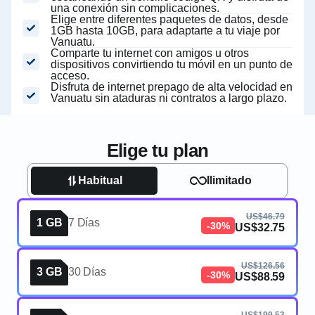
una conexión sin complicaciones.
Elige entre diferentes paquetes de datos, desde
1GB hasta 10GB, para adaptarte a tu viaje por
Vanuatu.
Comparte tu internet con amigos u otros
dispositivos convirtiendo tu móvil en un punto de
acceso.
Disfruta de internet prepago de alta velocidad en
Vanuatu sin ataduras ni contratos a largo plazo.
Elige tu plan
Habitual
Ilimitado
US$46.79
1 GB
7 Días
-30%
US$32.75
US$126.56
3 GB
30 Días
-30%
US$88.59