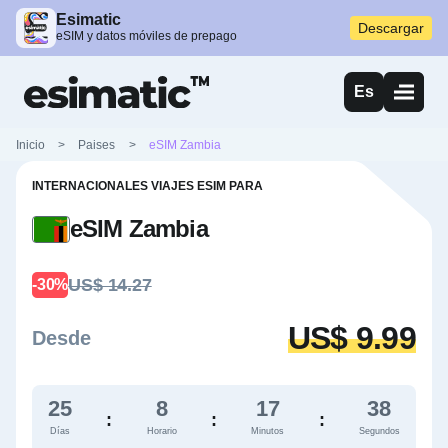
Esimatic
Descargar
eSIM y datos móviles de prepago
Es
Inicio
>
Paises
>
eSIM Zambia
INTERNACIONALES VIAJES ESIM PARA
eSIM Zambia
US$ 14.27
-30%
US$ 9.99
Desde
25
8
17
38
:
:
:
Días
Horario
Minutos
Segundos