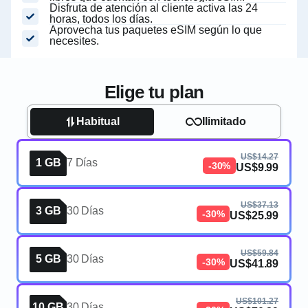
Disfruta de atención al cliente activa las 24
horas, todos los días.
Aprovecha tus paquetes eSIM según lo que
necesites.
Elige tu plan
Habitual
Ilimitado
US$14.27
1 GB
7 Días
-30%
US$9.99
US$37.13
3 GB
30 Días
-30%
US$25.99
US$59.84
5 GB
30 Días
-30%
US$41.89
US$101.27
10 GB
30 Días