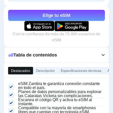
Elige tu eSIM
Con la confianza de más de 75.000 usuarios de
eSIM
Tabla de contenidos
Destacados
Descripción
Especificaciones técnicas
Ace
eSIM Zambia te garantiza conexión constante
en todo el país.
Planes de datos personalizables para explorar
las Cataratas Victoria sin complicaciones.
Escanea el código QR y activa tu eSIM al
instante.
Compatible con la mayoría de smartphones
libres que cuentan con tecnología eSIM.