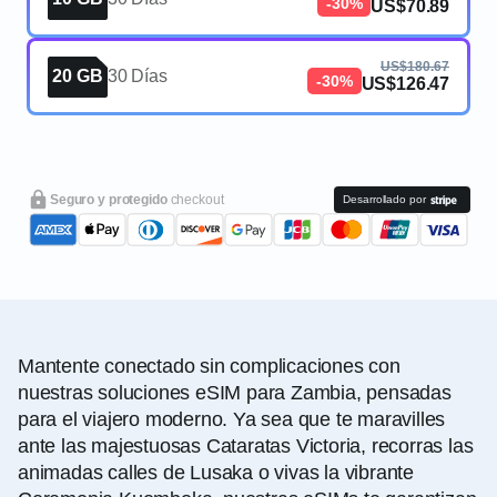
-30%
US$70.89
US$180.67
20 GB
30 Días
-30%
US$126.47
Seguro y protegido
checkout
Desarrollado por
Mantente conectado sin complicaciones con
nuestras soluciones eSIM para Zambia, pensadas
para el viajero moderno. Ya sea que te maravilles
ante las majestuosas Cataratas Victoria, recorras las
animadas calles de Lusaka o vivas la vibrante