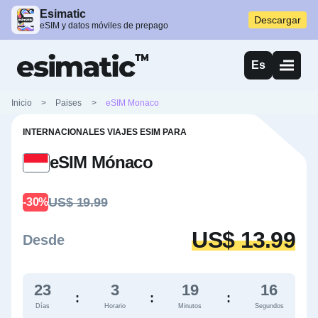
Esimatic
Descargar
eSIM y datos móviles de prepago
Es
Inicio
>
Paises
>
eSIM Monaco
INTERNACIONALES VIAJES ESIM PARA
eSIM Mónaco
US$ 19.99
-30%
US$ 13.99
Desde
23
3
19
15
:
:
:
Días
Horario
Minutos
Segundos