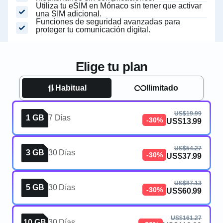
Utiliza tu eSIM en Mónaco sin tener que activar
una SIM adicional.
Funciones de seguridad avanzadas para
proteger tu comunicación digital.
Elige tu plan
Habitual
Ilimitado
US$19.99
1 GB
7 Días
-30%
US$13.99
US$54.27
3 GB
30 Días
-30%
US$37.99
US$87.13
5 GB
30 Días
-30%
US$60.99
US$161.27
10 GB
30 Días