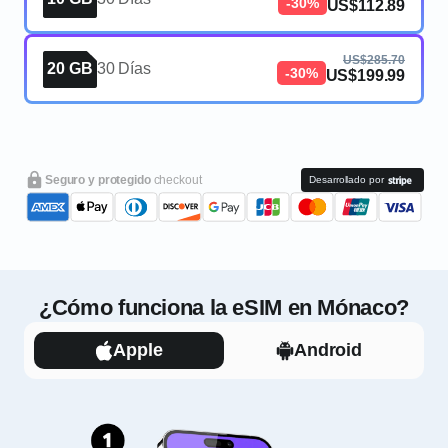
-30%
US$112.89
US$285.70
20 GB
30 Días
-30%
US$199.99
Seguro y protegido
checkout
Desarrollado por
¿Cómo funciona la eSIM en Mónaco?
Apple
Android