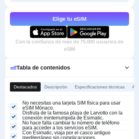
Elige tu eSIM
Con la confianza de más de 75.000 usuarios de
eSIM
Tabla de contenidos
Destacados
Descripción
Especificaciones técnicas
Ace
No necesitas una tarjeta SIM física para usar
eSIM Mónaco.
Disfruta de la famosa playa de Larvotto con la
conexión ininterrumpida de Esimatic.
No hace falta cambiar tu número de teléfono
para acceder a los servicios eSIM.
Con Esimatic, viaja por el casco antiguo
mediterráneo sin complicaciones.