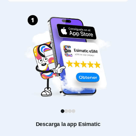
1
2
3
4
Descarga la app Esimatic