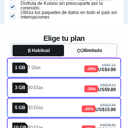
Disfruta de Kutaisi sin preocuparte por la
conexión.
Utiliza tus paquetes de datos en todo el país sin
interrupciones
Elige tu plan
Habitual
Ilimitado
US$7.13
1 GB
7 Días
-30%
US$4.99
US$14.13
3 GB
30 Días
-30%
US$9.89
US$22.84
5 GB
30 Días
-30%
US$15.99
US$38.56
10 GB
30 Días