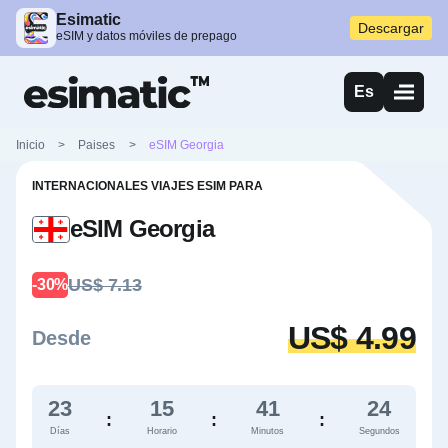
Esimatic
Descargar
eSIM y datos móviles de prepago
Es
Inicio
>
Paises
>
eSIM Georgia
INTERNACIONALES VIAJES ESIM PARA
eSIM Georgia
US$ 7.13
-30%
US$ 4.99
Desde
23
15
41
23
:
:
:
Días
Horario
Minutos
Segundos