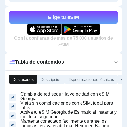
Elige tu eSIM
Con la confianza de más de 75.000 usuarios de
eSIM
Tabla de contenidos
Destacados
Descripción
Especificaciones técnicas
Ace
Cambia de red según la velocidad con eSIM
Georgia.
Viaja sin complicaciones con eSIM, ideal para
Tiflis.
Activa tu eSIM Georgia de Esimatic al instante y
con total seguridad.
Mantente conectado fácilmente durante los
famosos festivales del mar Negro en Batumi.