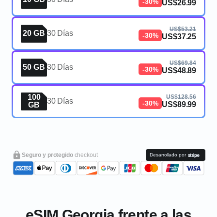
-30%
US$26.99
US$53.21
20 GB
30 Días
-30%
US$37.25
US$69.84
50 GB
30 Días
-30%
US$48.89
100
US$128.56
30 Días
-30%
US$89.99
GB
Seguro y protegido
checkout
Desarrollado por
eSIM Georgia frente a las