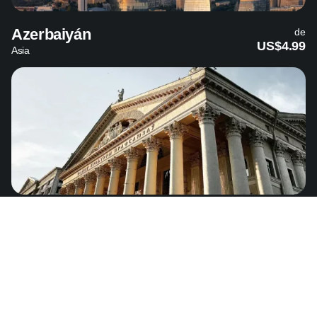
Azerbaiyán
de
US$4.99
Asia
Bielorrusia
de
US$11.89
Europa - 36 países