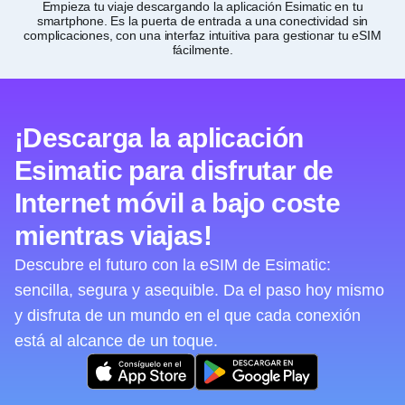
Empieza tu viaje descargando la aplicación Esimatic en tu
Pe
smartphone. Es la puerta de entrada a una conectividad sin
complicaciones, con una interfaz intuitiva para gestionar tu eSIM
fácilmente.
¡Descarga la aplicación
Esimatic para disfrutar de
Internet móvil a bajo coste
mientras viajas!
Descubre el futuro con la eSIM de Esimatic:
sencilla, segura y asequible. Da el paso hoy mismo
y disfruta de un mundo en el que cada conexión
está al alcance de un toque.