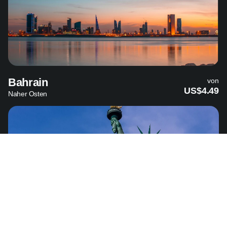
Bahrain
von
US$4.49
Naher Osten
Vereinigte Staaten
von
US$4.49
Nordamerika