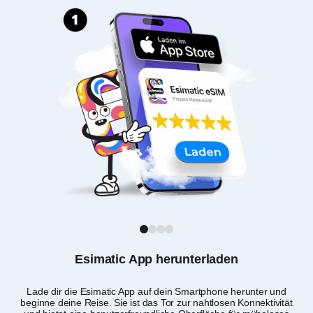
1
2
3
4
Esimatic App herunterladen
Lade dir die Esimatic App auf dein Smartphone herunter und
Du 
beginne deine Reise. Sie ist das Tor zur nahtlosen Konnektivität
a