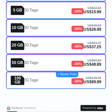
US$22.84
5 GB
30 Tage
-30%
US$15.99
US$38.56
10 GB
30 Tage
-30%
US$26.99
US$53.21
20 GB
30 Tage
-30%
US$37.25
US$69.84
50 GB
30 Tage
-30%
US$48.89
⚡️ Bester Preis
100
US$128.56
30 Tage
-30%
US$89.99
GB
Sicherer
checkout
Powered by