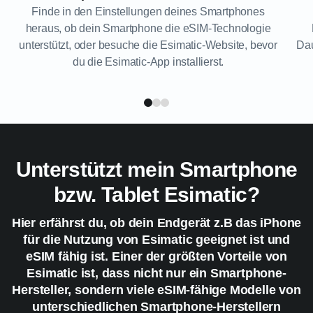
Finde in den Einstellungen deines Smartphones
heraus, ob dein Smartphone die eSIM-Technologie
unterstützt, oder besuche die Esimatic-Website, bevor
Dau
du die Esimatic-App installierst.
Unterstützt mein Smartphone
bzw. Tablet Esimatic?
Hier erfährst du, ob dein Endgerät z.B das iPhone
für die Nutzung von Esimatic geeignet ist und
eSIM fähig ist. Einer der größten Vorteile von
Esimatic ist, dass nicht nur ein Smartphone-
Hersteller, sondern viele eSIM-fähige Modelle von
unterschiedlichen Smartphone-Herstellern