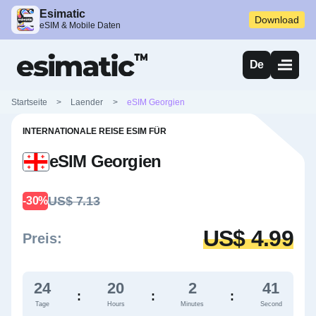
Esimatic
Download
eSIM & Mobile Daten
De
Startseite
>
Laender
>
eSIM Georgien
INTERNATIONALE REISE ESIM FÜR
eSIM Georgien
US$ 7.13
-30%
US$ 4.99
Preis:
24
20
2
40
:
:
:
Tage
Hours
Minutes
Second