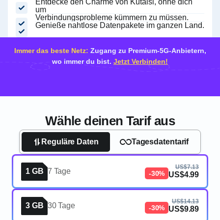
Entdecke den Charme von Kutaisi, ohne dich
um
Verbindungsprobleme kümmern zu müssen.
Genieße nahtlose Datenpakete im ganzen Land.
Immer das beste Netz:
Zugang zu Premium-5G-Anbietern,
wo immer du bist.
Jetzt Verbinden!
Wähle deinen Tarif aus
Reguläre Daten
Tagesdatentarif
US$7.13
1 GB
7 Tage
-30%
US$4.99
US$14.13
3 GB
30 Tage
-30%
US$9.89