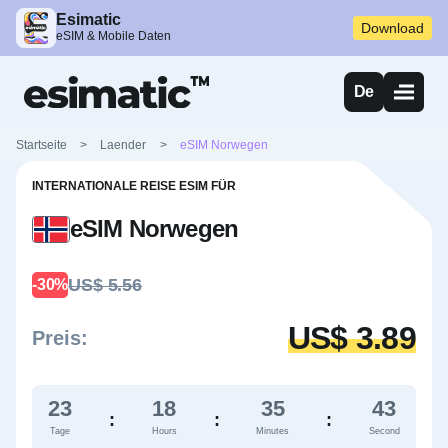
Esimatic
Download
eSIM & Mobile Daten
De
Startseite
>
Laender
>
eSIM Norwegen
INTERNATIONALE REISE ESIM FÜR
eSIM Norwegen
US$ 5.56
-30%
US$ 3.89
Preis:
23
18
35
43
:
:
:
Tage
Hours
Minutes
Second