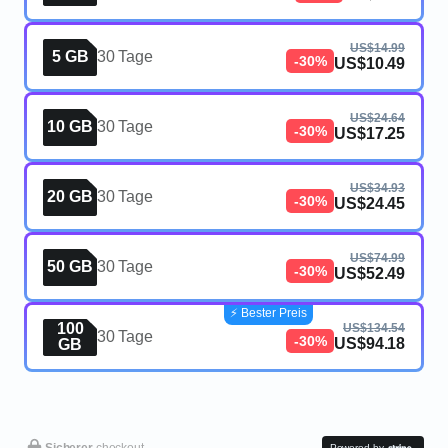
US$14.99
5 GB
30 Tage
-30%
US$10.49
US$24.64
10 GB
30 Tage
-30%
US$17.25
US$34.93
20 GB
30 Tage
-30%
US$24.45
US$74.99
50 GB
30 Tage
-30%
US$52.49
⚡️ Bester Preis
100
US$134.54
30 Tage
-30%
US$94.18
GB
Sicherer
checkout
Powered by