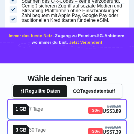
Scannen des QR-Codes – keine Verzögerung.
Genieß sicheren Zugriff auf soziale Medien und
Streaming-Plattformen ohne Einschränkungen.
Zahl bequem mit Apple Pay, Google Pay oder
traditionellen Kreditkarten für deine eSIM.
Immer das beste Netz:
Zugang zu Premium-5G-Anbietern,
wo immer du bist.
Jetzt Verbinden!
Wähle deinen Tarif aus
Reguläre Daten
Tagesdatentarif
US$5.56
1 GB
7 Tage
-30%
US$3.89
US$10.56
3 GB
30 Tage
-30%
US$7.39