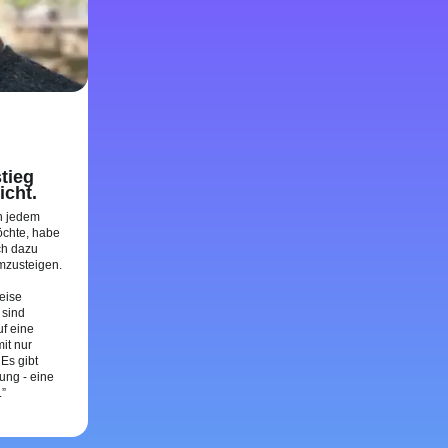
tieg
icht.
in jedem
öchte, habe
ch dazu
mzusteigen.
eise
 sind
f eine
it nur
 Es gibt
ung - eine
.