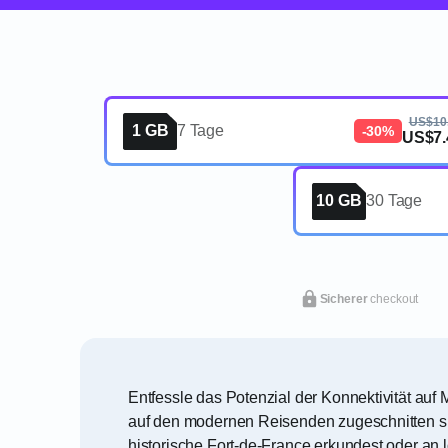
US$10
1 GB
7 Tage
-30%
US$7.
10 GB
30 Tage
Sicherer
checkout
Entfessle das Potenzial der Konnektivität auf
auf den modernen Reisenden zugeschnitten sin
historische Fort-de-France erkundest oder an 