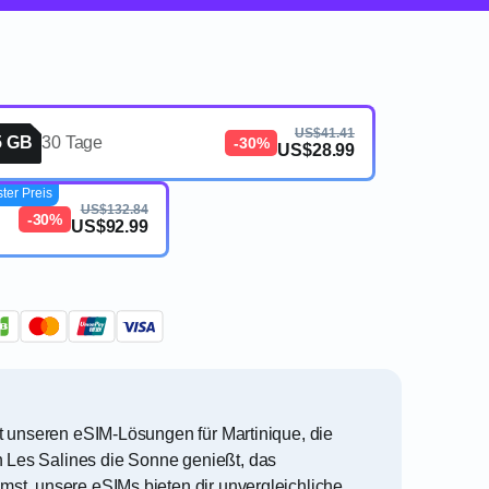
US$41.41
5 GB
30 Tage
-30%
US$28.99
ster Preis
US$132.84
-30%
US$92.99
it unseren eSIM-Lösungen für Martinique, die
 Les Salines die Sonne genießt, das
mst, unsere eSIMs bieten dir unvergleichliche