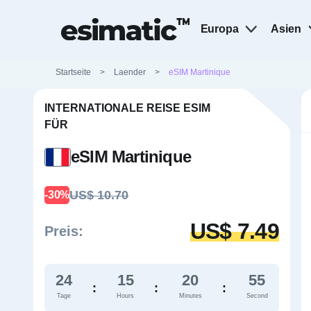
Europa
Asien
Startseite
>
Laender
>
eSIM Martinique
INTERNATIONALE REISE ESIM
FÜR
eSIM Martinique
US$ 10.70
-30%
US$ 7.49
Preis:
24
15
20
54
:
:
:
Tage
Hours
Minutes
Second