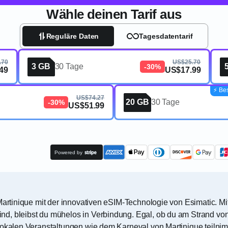
Wähle deinen Tarif aus
Reguläre Daten
Tagesdatentarif
.70
US$25.70
3 GB
30 Tage
-30%
49
US$17.99
⚡️ Be
US$74.27
20 GB
30 Tage
-30%
US$51.99
Powered by
 Martinique mit der innovativen eSIM-Technologie von Esimatic. M
d, bleibst du mühelos in Verbindung. Egal, ob du am Strand von
lokalen Veranstaltungen wie dem Karneval von Martinique teilnim