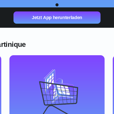
1
Jetzt App herunterladen
rtinique