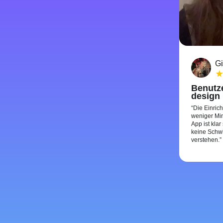
Gi
Benutze
design
Die Einric
weniger Min
App ist klar
keine Schwi
verstehen.