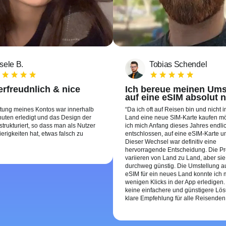
sele B.
Tobias Schendel
rfreudnlich & nice
Ich bereue meinen Ums
auf eine eSIM absolut n
htung meines Kontos war innerhalb
Da ich oft auf Reisen bin und nicht 
uten erledigt und das Design der
Land eine neue SIM-Karte kaufen m
 strukturiert, so dass man als Nutzer
ich mich Anfang dieses Jahres endli
erigkeiten hat, etwas falsch zu
entschlossen, auf eine eSIM-Karte u
Dieser Wechsel war definitiv eine
hervorragende Entscheidung. Die Pr
variieren von Land zu Land, aber sie
durchweg günstig. Die Umstellung au
eSIM für ein neues Land konnte ich m
wenigen Klicks in der App erledigen.
keine einfachere und günstigere Lös
klare Empfehlung für alle Reisenden