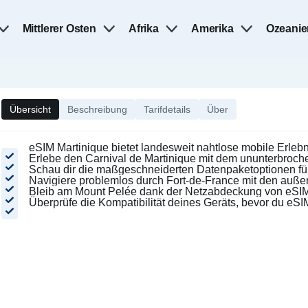
Mittlerer Osten
Afrika
Amerika
Ozeanie
Übersicht
Beschreibung
Tarifdetails
Über
eSIM Martinique bietet landesweit nahtlose mobile Erlebn
Erlebe den Carnival de Martinique mit dem ununterbroch
Schau dir die maßgeschneiderten Datenpaketoptionen für
Navigiere problemlos durch Fort-de-France mit den auß
Bleib am Mount Pelée dank der Netzabdeckung von eSIM 
Überprüfe die Kompatibilität deines Geräts, bevor du eSIM 