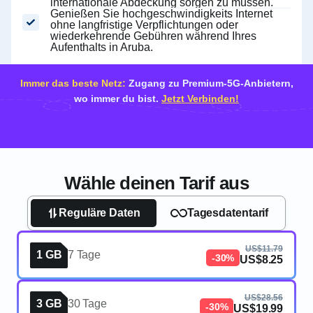
internationale Abdeckung sorgen zu müssen.
Genießen Sie hochgeschwindigkeits Internet
ohne langfristige Verpflichtungen oder
wiederkehrende Gebühren während Ihres
Aufenthalts in Aruba.
Immer das beste Netz:
Zugang zu Premium-5G-Anbietern,
wo immer du bist.
Jetzt Verbinden!
Wähle deinen Tarif aus
Reguläre Daten
Tagesdatentarif
US$11.79
1 GB
7 Tage
-30%
US$8.25
US$28.56
3 GB
30 Tage
-30%
US$19.99