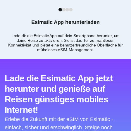
1
2
3
4
Esimatic App herunterladen
Lade dir die Esimatic App auf dein Smartphone herunter, um
P
deine Reise zu aktivieren. Sie ist das Tor zur nahtlosen
Konnektivität und bietet eine benutzerfreundliche Oberfläche für
müheloses eSIM-Management.
Lade die Esimatic App jetzt
herunter und genieße auf
Reisen günstiges mobiles
Internet!
Erlebe die Zukunft mit der eSIM von Esimatic -
einfach, sicher und erschwinglich. Steige noch