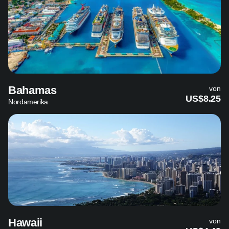
Bahamas
von
US$8.25
Nordamerika
Hawaii
von