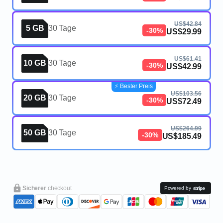
US$42.84
5 GB
30 Tage
-30%
US$29.99
US$61.41
10 GB
30 Tage
-30%
US$42.99
⚡️ Bester Preis
US$103.56
20 GB
30 Tage
-30%
US$72.49
US$264.99
50 GB
30 Tage
-30%
US$185.49
Sicherer
checkout
Powered by