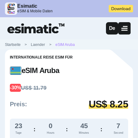
Esimatic
Download
eSIM & Mobile Daten
De
Startseite
>
Laender
>
eSIM Aruba
INTERNATIONALE REISE ESIM FÜR
eSIM Aruba
US$ 11.79
-30%
US$ 8.25
Preis:
23
0
45
7
:
:
:
Tage
Hours
Minutes
Second