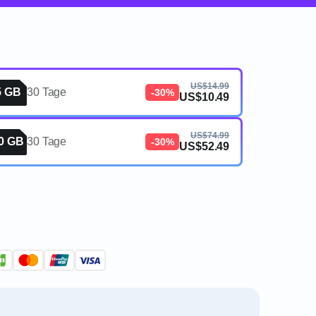
US$14.99
5 GB
30 Tage
-30%
US$10.49
US$74.99
0 GB
30 Tage
-30%
US$52.49