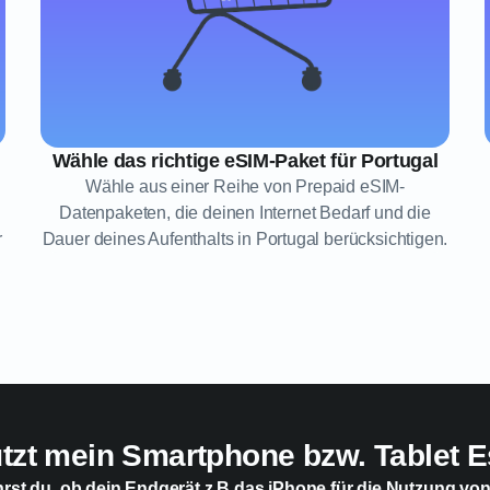
Wähle das richtige eSIM-Paket für Portugal
Wähle aus einer Reihe von Prepaid eSIM-
Datenpaketen, die deinen Internet Bedarf und die
r
Dauer deines Aufenthalts in Portugal berücksichtigen.
ützt mein Smartphone bzw. Tablet E
hrst du, ob dein Endgerät z.B das iPhone für die Nutzung vo