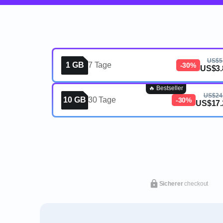
US$5
1 GB
7 Tage
-30%
US$3.
🔥 Bestseller
US$24
10 GB
30 Tage
-30%
US$17.
Sicherer
checkout