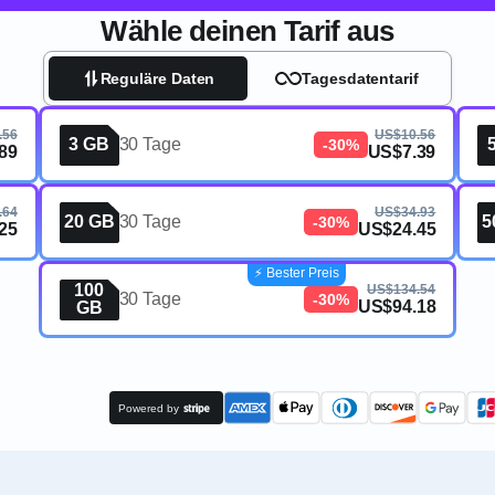
Wähle deinen Tarif aus
Reguläre Daten
Tagesdatentarif
.56
US$10.56
3 GB
30 Tage
-30%
89
US$7.39
.64
US$34.93
20 GB
30 Tage
5
-30%
25
US$24.45
⚡️ Bester Preis
100
US$134.54
30 Tage
-30%
US$94.18
GB
Powered by