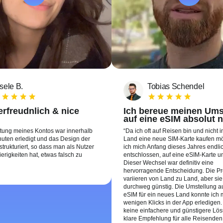
sele B.
Tobias Schendel
rfreudnlich & nice
Ich bereue meinen Ums
auf eine eSIM absolut n
htung meines Kontos war innerhalb
Da ich oft auf Reisen bin und nicht 
uten erledigt und das Design der
Land eine neue SIM-Karte kaufen m
 strukturiert, so dass man als Nutzer
ich mich Anfang dieses Jahres endli
erigkeiten hat, etwas falsch zu
entschlossen, auf eine eSIM-Karte u
Dieser Wechsel war definitiv eine
hervorragende Entscheidung. Die Pr
variieren von Land zu Land, aber sie
durchweg günstig. Die Umstellung au
eSIM für ein neues Land konnte ich m
wenigen Klicks in der App erledigen.
keine einfachere und günstigere Lös
klare Empfehlung für alle Reisenden