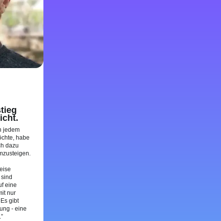
tieg
icht.
in jedem
öchte, habe
ch dazu
mzusteigen.
eise
 sind
f eine
it nur
 Es gibt
ung - eine
.