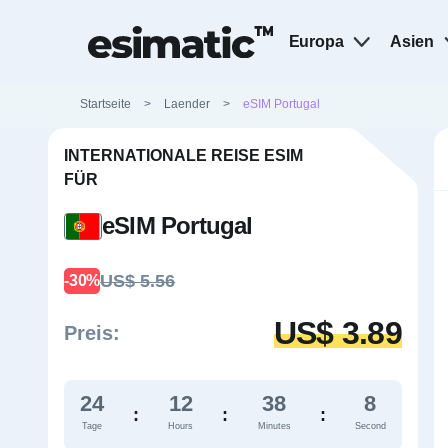
Europa
Asien
Startseite
>
Laender
>
eSIM Portugal
INTERNATIONALE REISE ESIM
FÜR
eSIM Portugal
US$ 5.56
-30%
US$ 3.89
Preis:
24
12
38
7
:
:
:
Tage
Hours
Minutes
Second