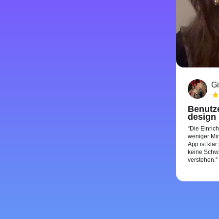
Gi
Benutze
design
Die Einric
weniger Min
App ist klar
keine Schwi
verstehen.