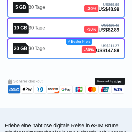
US$69.99
5 GB
30 Tage
-30%
US$48.99
US$118.41
10 GB
30 Tage
-30%
US$82.89
⚡️ Bester Preis
US$211.27
20 GB
30 Tage
-30%
US$147.89
Sicherer
checkout
Powered by
Erlebe eine nahtlose digitale Reise in eSIM Brunei