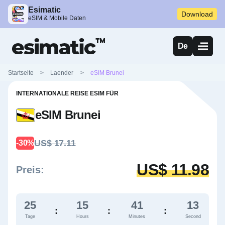
Esimatic
Download
eSIM & Mobile Daten
De
Startseite
>
Laender
>
eSIM Brunei
INTERNATIONALE REISE ESIM FÜR
eSIM Brunei
US$ 17.11
-30%
US$ 11.98
Preis:
25
15
41
12
:
:
:
Tage
Hours
Minutes
Second