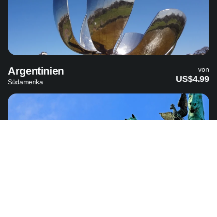
Argentinien
von
US$4.99
Südamerika
Deutschland
von
US$3.89
Europa – 36 Länder