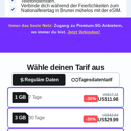
Telefondiensten.
Verbinde dich während der Feierlichkeiten zum
Nationalfeiertag in Brunei mühelos mit der eSIM.
Immer das beste Netz:
Zugang zu Premium-5G-Anbietern,
wo immer du bist.
Jetzt Verbinden!
Wähle deinen Tarif aus
Reguläre Daten
Tagesdatentarif
US$17.11
1 GB
7 Tage
-30%
US$11.98
US$42.84
3 GB
30 Tage
-30%
US$29.99