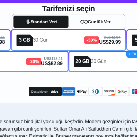
Tarifenizi seçin
Standart Veri
Günlük Veri
.11
US$42.84
3 GB
30 Gün
-30%
98
US$29.99
⚡️ En 
US$118.41
20 GB
30 Gün
-30%
US$82.89
Destekleyen:
e sorunsuz bir dijital yolculuğu keşfedin. Modern gezginler için
wan gibi canlı şehirleri, Sultan Omar Ali Saifuddien Camii gibi t
 bağlantı sunar. Esimatic ile, Bruney maceranız boyunca bağlantıda 