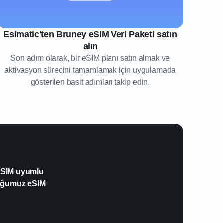
Esimatic'ten Bruney eSIM Veri Paketi satın
alın
Son adım olarak, bir eSIM planı satın almak ve
aktivasyon sürecini tamamlamak için uygulamada
gösterilen basit adımları takip edin.
 eSIM uyumlu
duğumuz eSIM