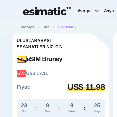
Avrupa
Asya
Anasayfa
>
Ulke
>
eSIM Bruney
ULUSLARARASI
SEYAHATLERINIZ İÇIN
eSIM Bruney
US$ 17.11
-30%
US$ 11.98
Fiyat:
23
8
9
24
:
:
:
Gün
Saat
Dakika
Saniye