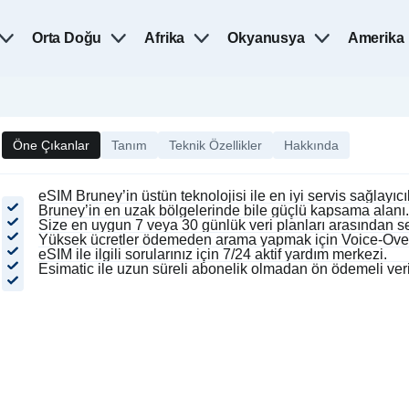
Orta Doğu
Afrika
Okyanusya
Amerika
Öne Çıkanlar
Tanım
Teknik Özellikler
Hakkında
eSIM Bruney’in üstün teknolojisi ile en iyi servis sağlayıcı
Bruney’in en uzak bölgelerinde bile güçlü kapsama alanı.
Size en uygun 7 veya 30 günlük veri planları arasından 
Yüksek ücretler ödemeden arama yapmak için Voice-Over-I
eSIM ile ilgili sorularınız için 7/24 aktif yardım merkezi.
Esimatic ile uzun süreli abonelik olmadan ön ödemeli veri