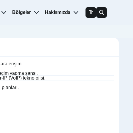
Bölgeler
Hakkımızda
Tr
lara erişim.
seçim yapma şansı.
P (VoIP) teknolojisi.
 planları.