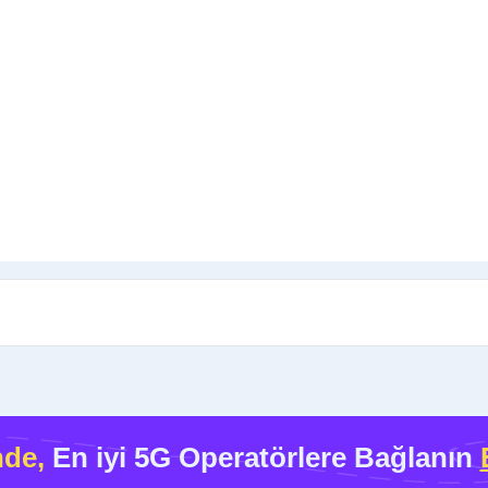
nde,
En iyi 5G Operatörlere Bağlanın