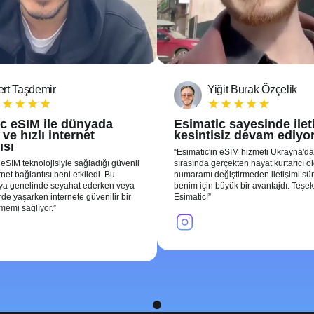
rt Taşdemir
Yiğit Burak Özçelik
c eSIM ile dünyada
Esimatic sayesinde ile
ve hızlı internet
kesintisiz devam ediyo
ısı
Esimatic'in eSIM hizmeti Ukrayna'da
 eSIM teknolojisiyle sağladığı güvenli
sırasında gerçekten hayat kurtarıcı o
ernet bağlantısı beni etkiledi. Bu
numaramı değiştirmeden iletişimi sü
nya genelinde seyahat ederken veya
benim için büyük bir avantajdı. Teşek
erde yaşarken internete güvenilir bir
Esimatic!
şmemi sağlıyor.
1