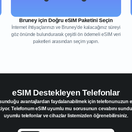
Bruney için Doğru eSIM Paketini Seçin
İnternet ihtiyaçlarınızı ve Bruney'de kalacağınız süreyi
göz önünde bulundurarak çeşitli ön ödemeli eSIM veri
paketleri arasından seçim yapın.
eSIM Destekleyen Telefonlar
 sunduğu avantajlardan faydalanabilmek için telefonunuzun
kiyor. Telefonum eSIM uyumlu mu sorusunun cevabını sun
uyumlu telefonlar ve cihazlar listemizden öğrenebilirsiniz.