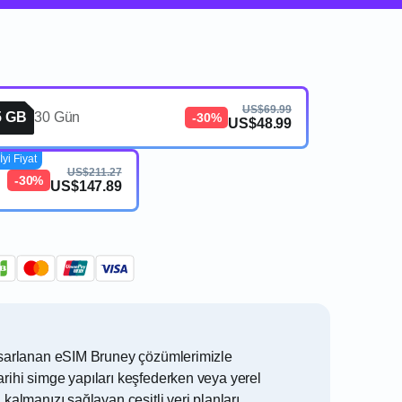
US$69.99
5 GB
30 Gün
-30%
US$48.99
İyi Fiyat
US$211.27
-30%
US$147.89
 tasarlanan eSIM Bruney çözümlerimizle
arihi simge yapıları keşfederken veya yerel
kalmanızı sağlayan çeşitli veri planları