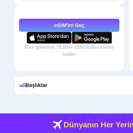
eSIM'ini Seç
Bize güvenen 75.000+ eSIM kullanıcısına
katılın
Başlıklar
Dünyanın Her Yeri