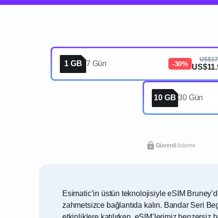
US$17
1 GB
7 Gün
-30%
US$11.
10 GB
30 Gün
Güvenli
ödeme
Esimatic’in üstün teknolojisiyle eSIM Bruney’d
zahmetsizce bağlantıda kalın. Bandar Seri Bega
etkinliklere katılırken, eSIM’lerimiz benzersiz