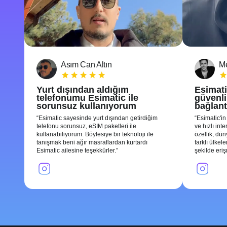
Asım Can Altın
Me
Yurt dışından aldığım
Esimati
telefonumu Esimatic ile
güvenli 
sorunsuz kullanıyorum
bağlant
Esimatic sayesinde yurt dışından getirdiğim
Esimatic'in
telefonu sorunsuz, eSIM paketleri ile
ve hızlı int
kullanabiliyorum. Böylesiye bir teknoloji ile
özellik, dü
tanışmak beni ağır masraflardan kurtardı
farklı ülkel
Esimatic ailesine teşekkürler.
şekilde eri