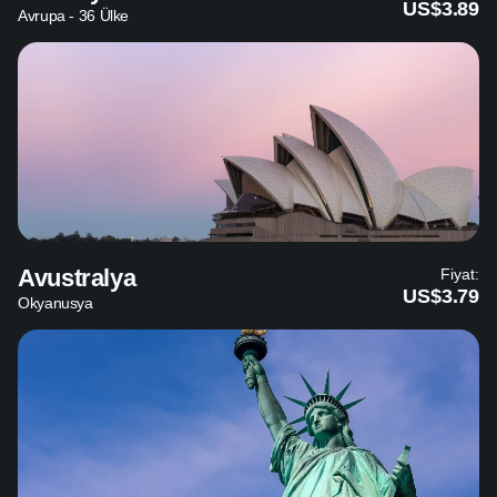
US$3.89
Avrupa - 36 Ülke
Avustralya
Fiyat:
US$3.79
Okyanusya