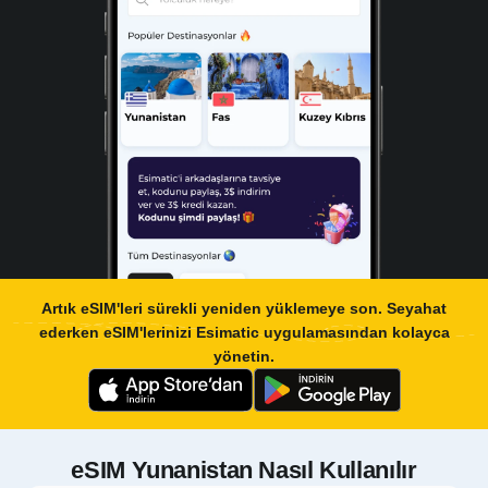
Artık eSIM'leri sürekli yeniden yüklemeye son. Seyahat
ederken eSIM'lerinizi
Esimatic uygulamasından
kolayca
yönetin.
eSIM Yunanistan Nasıl Kullanılır