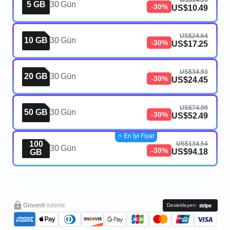
US$14.99
5 GB
30 Gün
-30%
US$10.49
US$24.64
10 GB
30 Gün
-30%
US$17.25
US$34.93
20 GB
30 Gün
-30%
US$24.45
US$74.99
50 GB
30 Gün
-30%
US$52.49
⚡️ En İyi Fiyat
100
US$134.54
30 Gün
-30%
US$94.18
GB
Güvenli
ödeme
Destekleyen: