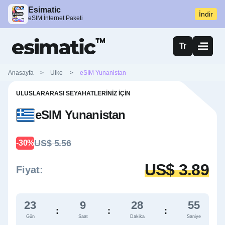
Esimatic
İndir
eSIM İnternet Paketi
Tr
Anasayfa
>
Ulke
>
eSIM Yunanistan
ULUSLARARASI SEYAHATLERINIZ İÇIN
eSIM Yunanistan
US$ 5.56
-30%
US$ 3.89
Fiyat:
23
9
28
53
:
:
:
Gün
Saat
Dakika
Saniye