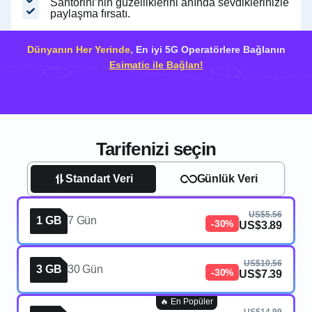
Santorini’nin güzelliklerini anında sevdiklerinizle
paylaşma fırsatı.
Dünyanın Her Yerinde,
En iyi 5G Operatörlere Bağlanın
Esimatic ile Bağlan!
Tarifenizi seçin
Standart Veri
Günlük Veri
US$5.56
1 GB
7 Gün
-30%
US$3.89
US$10.56
3 GB
30 Gün
-30%
US$7.39
🔥 En Popüler