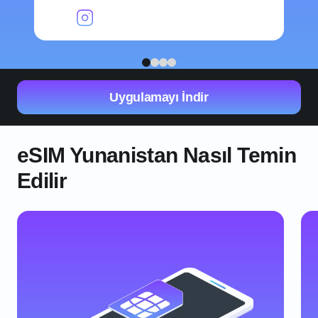
1
2
3
4
Uygulamayı İndir
eSIM Yunanistan Nasıl Temin
Edilir