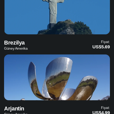
Brezilya
Fiyat:
US$5.69
Güney Amerika
Arjantin
Fiyat:
US$4.99