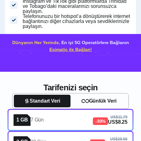
Instagram ve TikTok gibi platformlarda Trinidad
ve Tobago’daki maceralarınızı sorunsuzca
paylaşın.
Telefonunuzu bir hotspot’a dönüştürerek internet
bağlantınızı diğer cihazlarla veya sevdiklerinizle
paylaşın.
Dünyanın Her Yerinde,
En iyi 5G Operatörlere Bağlanın
Esimatic ile Bağlan!
Tarifenizi seçin
Standart Veri
Günlük Veri
US$11.79
1 GB
7 Gün
-30%
US$8.25
US$28.56