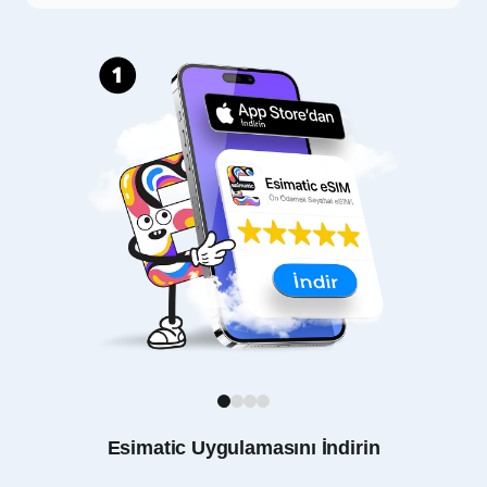
1
2
3
4
Esimatic Uygulamasını İndirin