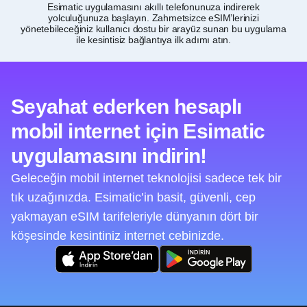
Esimatic uygulamasını akıllı telefonunuza indirerek
yolculuğunuza başlayın. Zahmetsizce eSIM’lerinizi
i
yönetebileceğiniz kullanıcı dostu bir arayüz sunan bu uygulama
ile kesintisiz bağlantıya ilk adımı atın.
Seyahat ederken hesaplı
mobil internet için Esimatic
uygulamasını indirin!
Geleceğin mobil internet teknolojisi sadece tek bir
tık uzağınızda. Esimatic’in basit, güvenli, cep
yakmayan eSIM tarifeleriyle dünyanın dört bir
köşesinde kesintiniz internet cebinizde.