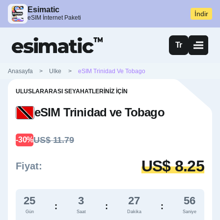
Esimatic
İndir
eSIM İnternet Paketi
Tr
Anasayfa
>
Ulke
>
eSIM Trinidad Ve Tobago
ULUSLARARASI SEYAHATLERINIZ İÇIN
eSIM Trinidad ve Tobago
US$ 11.79
-30%
US$ 8.25
Fiyat:
25
3
27
55
:
:
:
Gün
Saat
Dakika
Saniye