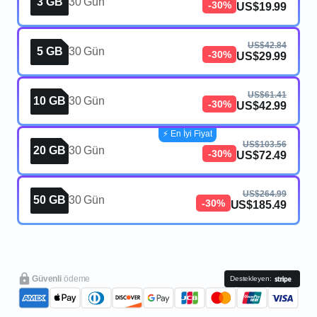
3 GB
30 Gün
-30%
US$19.99
US$42.84
5 GB
30 Gün
-30%
US$29.99
US$61.41
10 GB
30 Gün
-30%
US$42.99
⚡️ En İyi Fiyat
US$103.56
20 GB
30 Gün
-30%
US$72.49
US$264.99
50 GB
30 Gün
-30%
US$185.49
Güvenli
ödeme
Destekleyen: