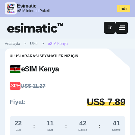
Esimatic
İndir
eSIM İnternet Paketi
Tr
Anasayfa
>
Ulke
>
eSIM Kenya
ULUSLARARASI SEYAHATLERINIZ İÇIN
eSIM Kenya
US$ 11.27
-30%
US$ 7.89
Fiyat:
22
11
42
40
:
:
:
Gün
Saat
Dakika
Saniye