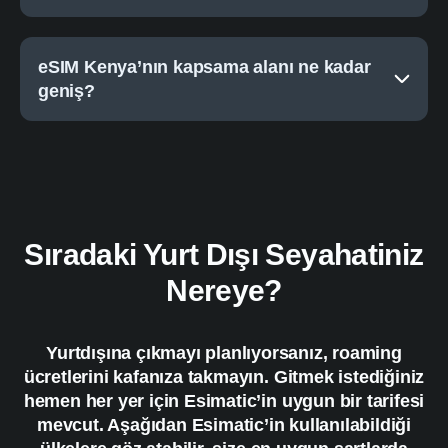
eSIM Kenya’nın kapsama alanı ne kadar
geniş?
Sıradaki Yurt Dışı Seyahatiniz
Nereye?
Yurtdışına çıkmayı planlıyorsanız, roaming
ücretlerini kafanıza takmayın. Gitmek istediğiniz
hemen her yer için Esimatic’in uygun bir tarifesi
mevcut. Aşağıdan Esimatic’in kullanılabildiği