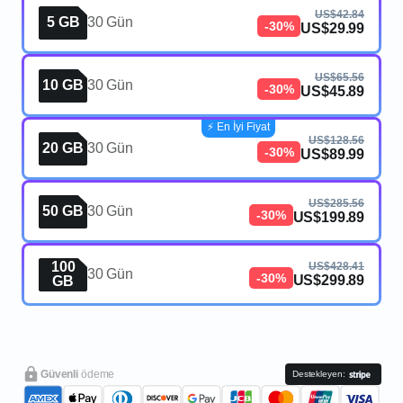
US$42.84
5 GB
30 Gün
-30%
US$29.99
US$65.56
10 GB
30 Gün
-30%
US$45.89
⚡️ En İyi Fiyat
US$128.56
20 GB
30 Gün
-30%
US$89.99
US$285.56
50 GB
30 Gün
-30%
US$199.89
100
US$428.41
30 Gün
-30%
US$299.89
GB
Güvenli
ödeme
Destekleyen: