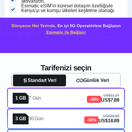
aktivasyon.
Esimatic eSIM’in küresel dolaşım özelliğiyle
Kenya’yı ve komşu ülkeleri keşfetme olanağı.
Dünyanın Her Yerinde,
En iyi 5G Operatörlere Bağlanın
Esimatic ile Bağlan!
Tarifenizi seçin
Standart Veri
Günlük Veri
US$11.27
1 GB
7 Gün
-30%
US$7.89
US$26.99
3 GB
30 Gün
-30%
US$18.89