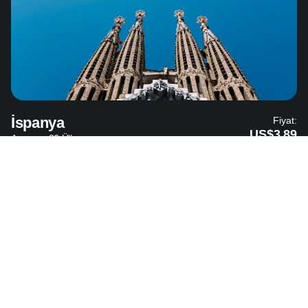
İspanya
Fiyat:
US$3.89
Avrupa - 36 Ülke
El Salvador
Fiyat: