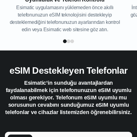
Esimatic uygulamasını yüklemeden önce akıllı
İn
telefonunuzun eSIM teknolojisini destekleyip
gö
desteklemediğini telefonunuzun ayarlarından kontrol
edin veya Esimatic web sitesine göz atın.
eSIM Destekleyen Telefonlar
Esimatic’in sunduğu avantajlardan
faydalanabilmek için telefonunuzun eSIM uyumlu
olması gerekiyor. Telefonum eSIM uyumlu mu
sorusunun cevabını sunduğumuz eSIM uyumlu
telefonlar ve cihazlar listemizden öğrenebilirsiniz.