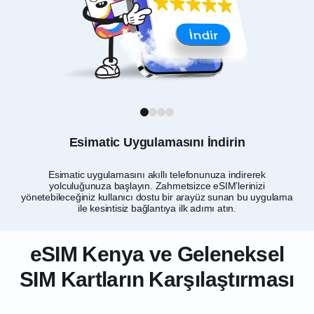
1
2
3
4
Esimatic Uygulamasını İndirin
Esimatic uygulamasını akıllı telefonunuza indirerek
Ken
yolculuğunuza başlayın. Zahmetsizce eSIM’lerinizi
7 v
yönetebileceğiniz kullanıcı dostu bir arayüz sunan bu uygulama
ile kesintisiz bağlantıya ilk adımı atın.
eSIM Kenya ve Geleneksel
SIM Kartların Karşılaştırması