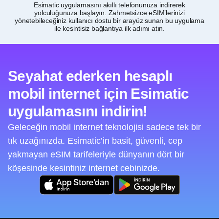
Esimatic uygulamasını akıllı telefonunuza indirerek
M
yolculuğunuza başlayın. Zahmetsizce eSIM’lerinizi
yönetebileceğiniz kullanıcı dostu bir arayüz sunan bu uygulama
ile kesintisiz bağlantıya ilk adımı atın.
Seyahat ederken hesaplı
mobil internet için Esimatic
uygulamasını indirin!
Geleceğin mobil internet teknolojisi sadece tek bir
tık uzağınızda. Esimatic’in basit, güvenli, cep
yakmayan eSIM tarifeleriyle dünyanın dört bir
köşesinde kesintiniz internet cebinizde.