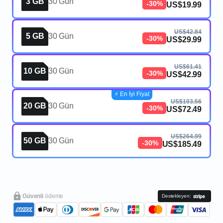
3 GB
30 Gün
-30%
US$19.99
US$42.84
5 GB
30 Gün
-30%
US$29.99
US$61.41
10 GB
30 Gün
-30%
US$42.99
⚡️ En İyi Fiyat
US$103.56
20 GB
30 Gün
-30%
US$72.49
US$264.99
50 GB
30 Gün
-30%
US$185.49
Güvenli
ödeme
Destekleyen: