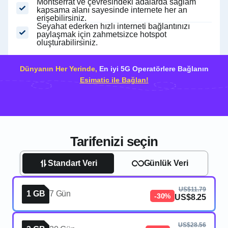
Montserrat ve çevresindeki adalarda sağlam
kapsama alanı sayesinde internete her an
erişebilirsiniz.
Seyahat ederken hızlı interneti bağlantınızı
paylaşmak için zahmetsizce hotspot
oluşturabilirsiniz.
Dünyanın Her Yerinde,
En iyi 5G Operatörlere Bağlanın
Esimatic ile Bağlan!
Tarifenizi seçin
Standart Veri
Günlük Veri
US$11.79
1 GB
7 Gün
-30%
US$8.25
US$28.56