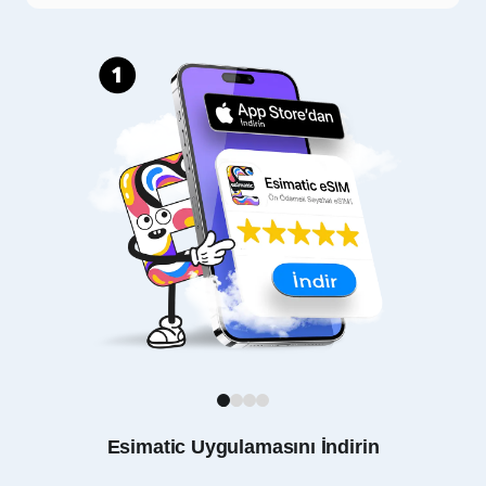
1
2
3
4
Esimatic Uygulamasını İndirin