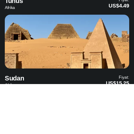
Tunus
US$4.49
Afrika
Sudan
Fiyat:
US$15.25
Afrika