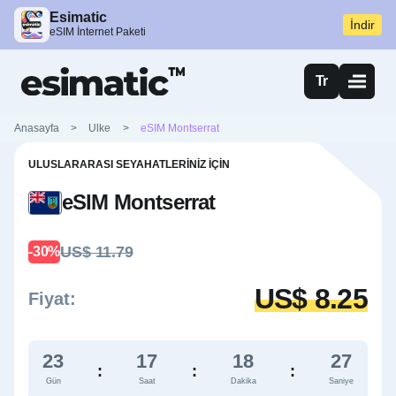
Esimatic
İndir
eSIM İnternet Paketi
Tr
Anasayfa
>
Ulke
>
eSIM Montserrat
ULUSLARARASI SEYAHATLERINIZ İÇIN
eSIM Montserrat
US$ 11.79
-30%
US$ 8.25
Fiyat:
23
17
18
26
:
:
:
Gün
Saat
Dakika
Saniye