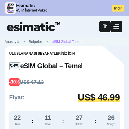
Esimatic
İndir
eSIM İnternet Paketi
Tr
Anasayfa
>
Bolgeler
>
eSIM Global Temel
ULUSLARARASI SEYAHATLERINIZ İÇIN
eSIM Global – Temel
US$ 67.13
-30%
US$ 46.99
Fiyat:
22
11
27
26
:
:
:
Gün
Saat
Dakika
Saniye