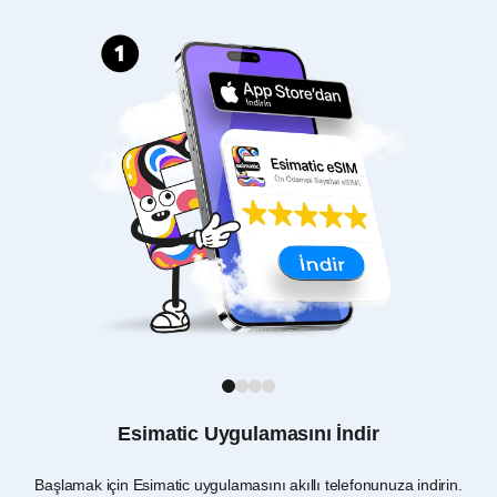
1
2
3
4
Esimatic Uygulamasını İndir
Başlamak için Esimatic uygulamasını akıllı telefonunuza indirin.
Ame