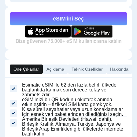
eSIM'ini Seç
Bize güvenen 75.000+ eSIM kullanıcısına katılın
Öne Çıkanlar
Açıklama
Teknik Özellikler
Hakkında
Esimatic eSIM ile 62’den fazla belirli ülkede
bağlantıda kalmak son derece kolay ve
zahmetsizdir.
eSIM’inizi bir QR kodunu okutarak anında
etkinleştirin – fiziksel SIM karta gerek yok.
Kısa süreli seyahatler veya uzun konaklamalar
için esnek veri paketlerinden dilediğinizi seçin.
Amerika Birleşik Devletleri (Hawaii dahil),
Birleşik Krallık, Almanya, Türkiye, Japonya ve
Birleşik Arap Emirlikleri gibi ülkelerde internete
bağlı kalın.