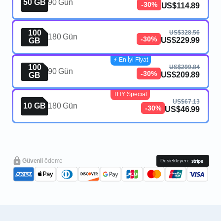
50 GB
90 Gün
-30%
US$114.89
100
US$328.56
180 Gün
-30%
US$229.99
GB
⚡️ En İyi Fiyat
100
US$299.84
90 Gün
-30%
US$209.89
GB
THY Special
US$67.13
10 GB
180 Gün
-30%
US$46.99
Güvenli
ödeme
Destekleyen: