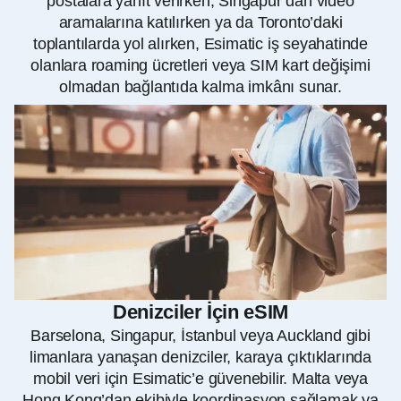
postalara yanıt verirken, Singapur’dan video
aramalarına katılırken ya da Toronto’daki
toplantılarda yol alırken, Esimatic iş seyahatinde
olanlara roaming ücretleri veya SIM kart değişimi
olmadan bağlantıda kalma imkânı sunar.
Denizciler İçin eSIM
Barselona, Singapur, İstanbul veya Auckland gibi
limanlara yanaşan denizciler, karaya çıktıklarında
mobil veri için Esimatic’e güvenebilir. Malta veya
Hong Kong’dan ekibiyle koordinasyon sağlamak ya