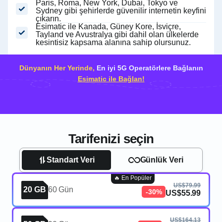
Paris, Roma, New York, Dubai, Tokyo ve
Sydney gibi şehirlerde güvenilir internetin keyfini
çıkarın.
Esimatic ile Kanada, Güney Kore, İsviçre,
Tayland ve Avustralya gibi dahil olan ülkelerde
kesintisiz kapsama alanına sahip olursunuz.
Dünyanın Her Yerinde,
En iyi 5G Operatörlere Bağlanın
Esimatic ile Bağlan!
Tarifenizi seçin
Standart Veri
Günlük Veri
🔥 En Popüler
US$79.99
20 GB
60 Gün
-30%
US$55.99
US$164.13