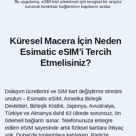
Bu uygulama, eSIM’inizi yönetmek için sezgisel bir arayüz
A
sunarak kesintisiz bağlantının kapılarını aralar.
Küresel Macera İçin Neden
Esimatic eSIM’i Tercih
Etmelisiniz?
Dolaşım ücretlerini ve SIM kart değiştirme stresini
unutun – Esimatic eSIM, Amerika Birleşik
Devletleri, Birleşik Krallık, Japonya, Avustralya,
Türkiye ve Almanya dahil 62 ülkede sorunsuz, ön
ödemeli bağlantı sunar. Telefonunuza entegre
edilen eSIM sayesinde artık fiziksel kartlara ihtiyaç
yok. Dubai’de toplantılara katılırken, Paris’te