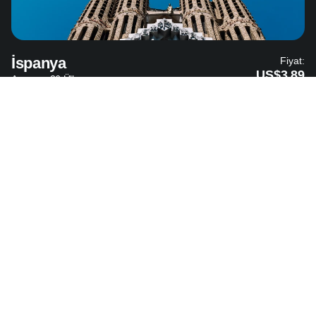
İspanya
Fiyat:
US$3.89
Avrupa - 36 Ülke
İtalya
Fiyat:
US$3.89
Avrupa - 36 Ülke