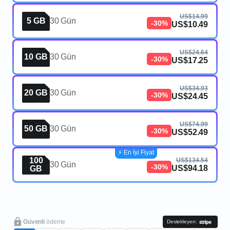
US$14.99
5 GB
30 Gün
-30%
US$10.49
US$24.64
10 GB
30 Gün
-30%
US$17.25
US$34.93
20 GB
30 Gün
-30%
US$24.45
US$74.99
50 GB
30 Gün
-30%
US$52.49
⚡️ En İyi Fiyat
100
US$134.54
30 Gün
-30%
US$94.18
GB
Güvenli
ödeme
Destekleyen: