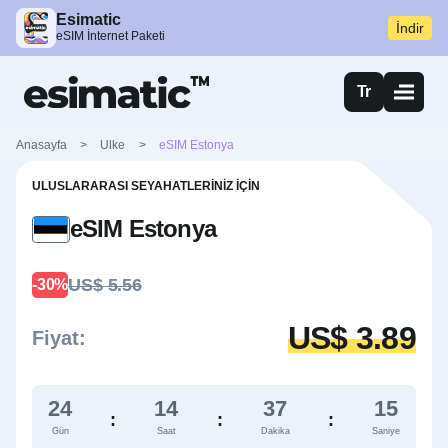
Esimatic
İndir
eSIM İnternet Paketi
Tr
Anasayfa
>
Ulke
>
eSIM Estonya
ULUSLARARASI SEYAHATLERINIZ İÇIN
eSIM Estonya
US$ 5.56
-30%
US$ 3.89
Fiyat:
24
14
37
14
:
:
:
Gün
Saat
Dakika
Saniye