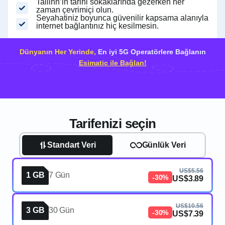
Tallinn’in tarihi sokaklarında gezerken her
zaman çevrimiçi olun.
Seyahatiniz boyunca güvenilir kapsama alanıyla
internet bağlantınız hiç kesilmesin.
Dünyanın Her Yerinde,
En iyi 5G Operatörlere Bağlanın
Esimatic ile Bağlan!
Tarifenizi seçin
Standart Veri
Günlük Veri
US$5.56
1 GB
7 Gün
-30%
US$3.89
US$10.56
3 GB
30 Gün
-30%
US$7.39