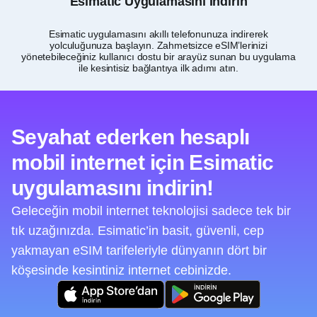
Esimatic Uygulamasını İndirin
Esimatic uygulamasını akıllı telefonunuza indirerek
yolculuğunuza başlayın. Zahmetsizce eSIM’lerinizi
yönetebileceğiniz kullanıcı dostu bir arayüz sunan bu uygulama
ile kesintisiz bağlantıya ilk adımı atın.
Seyahat ederken hesaplı
mobil internet için Esimatic
uygulamasını indirin!
Geleceğin mobil internet teknolojisi sadece tek bir
tık uzağınızda. Esimatic’in basit, güvenli, cep
yakmayan eSIM tarifeleriyle dünyanın dört bir
köşesinde kesintiniz internet cebinizde.