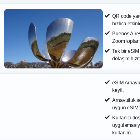
QR code yard
hızlıca etkin
Buenos Aires
Zoom toplant
Tek bir eSIM
dolaşım hizm
eSIM Arnavutl
keyfi.
Arnavutluk se
uygun eSIM v
Kullanıcı do
uygulamasıy
kullanım.