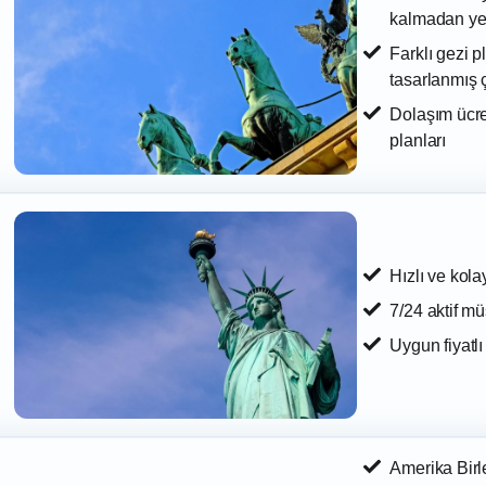
kalmadan ye
Farklı gezi p
tasarlanmış çe
Dolaşım ücre
planları
Hızlı ve kola
7/24 aktif mü
Uygun fiyatlı
Amerika Birle