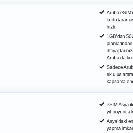
Aruba eSIM’i
kodu taramas
hızlı.
1GB’dan 50GB
planlarından
ihtiyaçların
Aruba’da kull
Sadece Arub
ek uluslarara
kapsama end
eSIM Asya il
yıl boyunca k
Asya’daki en
yapma imkan