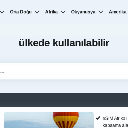
Orta Doğu
Afrika
Okyanusya
Amerika
ülkede kullanılabilir
eSIM Afrika i
kapsama ala