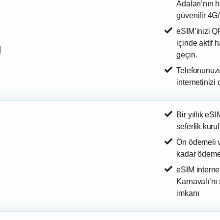
Adaları’nın h
güvenilir 4G/
eSIM’inizi Q
içinde aktif 
ı
geçin.
Telefonunuzu
internetinizi
Bir yıllık eS
seferlik kur
Ön ödemeli ve
kadar ödeme 
eSIM interne
Karnavalı’nı
imkanı