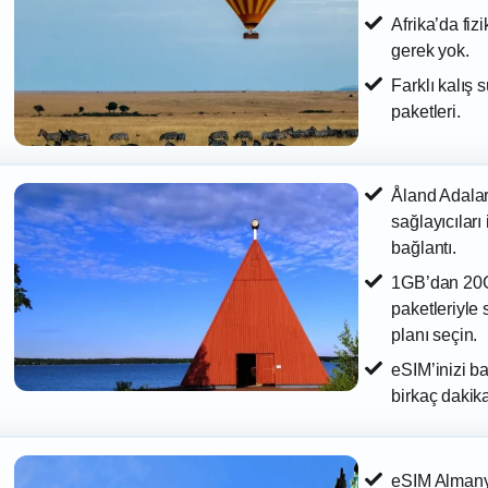
Afrika’da fiz
gerek yok.
Farklı kalış 
paketleri.
Åland Adalar
sağlayıcıları
bağlantı.
1GB’dan 20G
paketleriyle
planı seçin.
eSIM’inizi b
birkaç dakika
eSIM Almanya