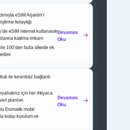
ımıyla eSIM Arjantin’i
leştirme kolaylığı
’de eSIM internet kullanarak
Devamını
ılarına katılma imkanı
Oku
 ile 100’den fazla ülkede ek
etleri
uk ile kesintisiz bağlantı
yahatiniz için her ihtiyaca
Devamını
eri planları.
Oku
stu Esimatik mobil
la kolay kurulum ve