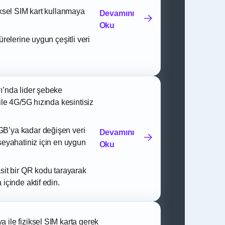
iksel SIM kart kullanmaya
Devamını
Oku
sürelerine uygun çeşitli veri
ı’nda lider şebeke
 ile 4G/5G hızında kesintisiz
B’ya kadar değişen veri
Devamını
 seyahatiniz için en uygun
Oku
asit bir QR kodu tarayarak
 içinde aktif edin.
 ile fiziksel SIM karta gerek