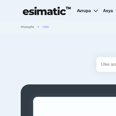
Avrupa
Asya
Anasayfa
>
Ulke