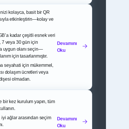
nizi kolayca, basit bir QR
ıyla etkinleştirin—kolay ve
’a kadar çeşitli esnek veri
, 7 veya 30 gün için
Devamını
ıza uygun olanı seçin—
Oku
anım için tasarlanmıştır.
a seyahati için mükemmel,
sı dolaşım ücretleri veya
işesi olmadan.
e bir kez kurulum yapın, tüm
ullanın.
 iyi ağlar arasından seçim
Devamını
ı.
Oku