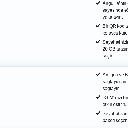
Anguilla’nın
sayesinde eS
yakalayın.
Bir QR kod t
kolayca kurun
Seyahatinizi
20 GB arasın
seçin.
Antigua ve 
sağlayıcıları 
sağlayın.
eSIM’inizi b
etkinleştirin.
Seyahat süre
paketi seçene