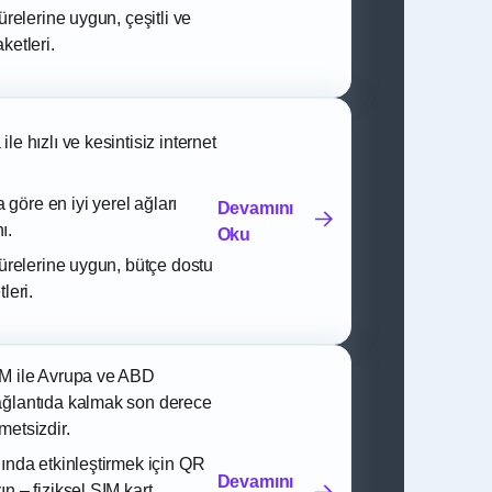
sürelerine uygun, çeşitli ve
ketleri.
le hızlı ve kesintisiz internet
öre en iyi yerel ağları
Devamını
ı.
Oku
sürelerine uygun, bütçe dostu
leri.
IM ile Avrupa ve ABD
ağlantıda kalmak son derece
metsizdir.
nında etkinleştirmek için QR
Devamını
n – fiziksel SIM kart