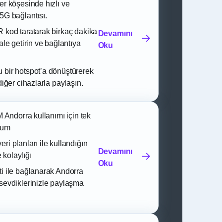
er köşesinde hızlı ve
5G bağlantısı.
R kod taratarak birkaç dakika
Devamını
hale getirin ve bağlantıya
Oku
 bir hotspot’a dönüştürerek
 diğer cihazlarla paylaşın.
IM Andorra kullanımı için tek
ulum
ri planları ile kullandığın
Devamını
kolaylığı
Oku
ti ile bağlanarak Andorra
 sevdiklerinizle paylaşma