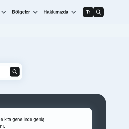
Bölgeler
Hakkımızda
Tr
le kıta genelinde geniş
nı.