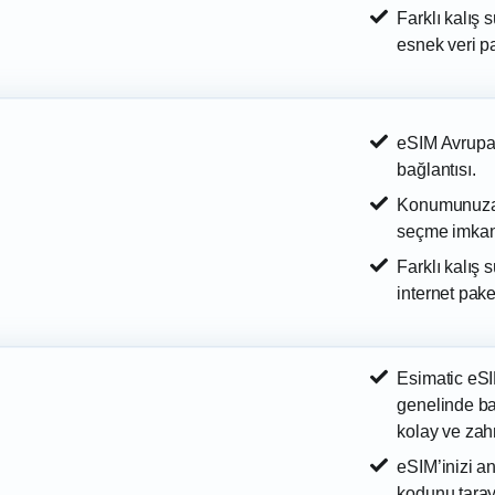
Farklı kalış 
esnek veri pa
eSIM Avrupa i
bağlantısı.
Konumunuza g
seçme imkan
Farklı kalış 
internet paket
Esimatic eS
genelinde b
kolay ve zah
eSIM’inizi a
kodunu tarayı