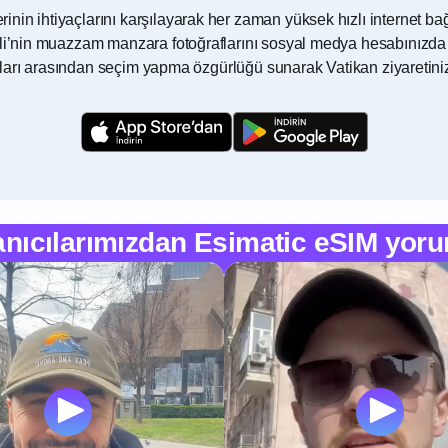
in ihtiyaçlarını karşılayarak her zaman yüksek hızlı internet bağl
eli’nin muazzam manzara fotoğraflarını sosyal medya hesabınızda 
planları arasından seçim yapma özgürlüğü sunarak Vatikan ziyaretin
anıcılarımızdan Esimatic eSIM yoru