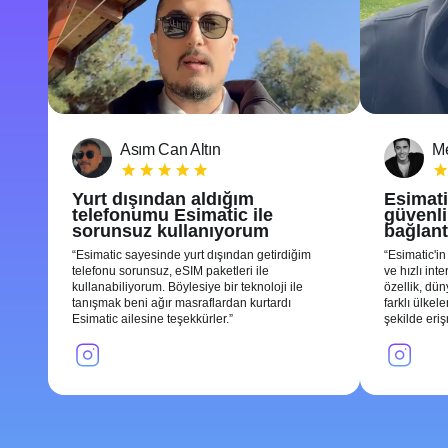
Asım Can Altın
Me
Yurt dışından aldığım
Esimati
telefonumu Esimatic ile
güvenli 
sorunsuz kullanıyorum
bağlant
Esimatic sayesinde yurt dışından getirdiğim
Esimatic'in
telefonu sorunsuz, eSIM paketleri ile
ve hızlı int
kullanabiliyorum. Böylesiye bir teknoloji ile
özellik, dü
tanışmak beni ağır masraflardan kurtardı
farklı ülkel
Esimatic ailesine teşekkürler.
şekilde eri