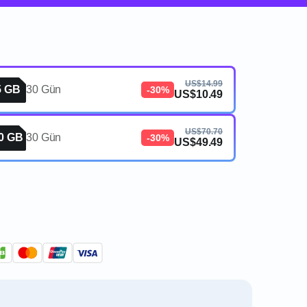
US$14.99
5 GB
30 Gün
-30%
US$10.49
US$70.70
0 GB
30 Gün
-30%
US$49.49