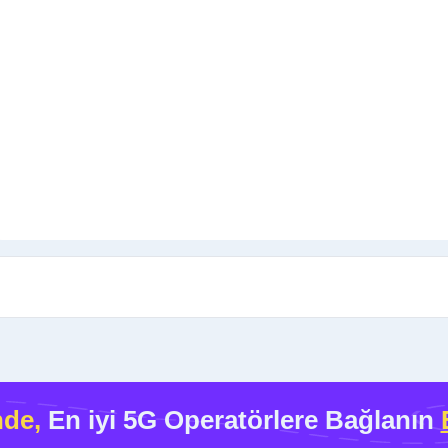
nde,
En iyi 5G Operatörlere Bağlanın