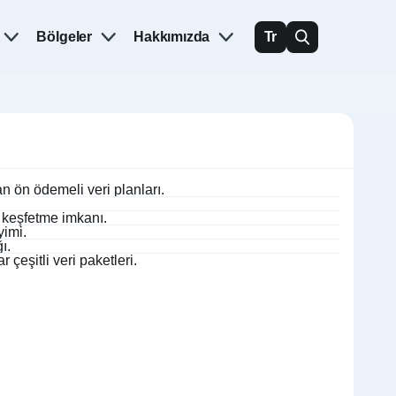
Bölgeler
Hakkımızda
Tr
n ön ödemeli veri planları.
ni keşfetme imkanı.
yimi.
ı.
çeşitli veri paketleri.