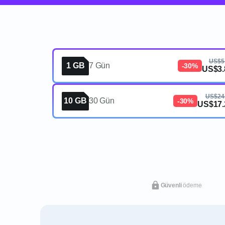
US$5
1 GB
7 Gün
-30%
US$3.
US$24
10 GB
30 Gün
-30%
US$17.
Güvenli
ödeme