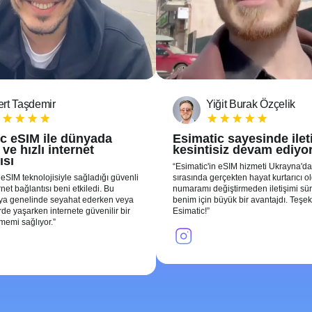
rt Taşdemir
Yiğit Burak Özçelik
c eSIM ile dünyada
Esimatic sayesinde ile
ve hızlı internet
kesintisiz devam ediyo
ısı
Esimatic'in eSIM hizmeti Ukrayna'da
 eSIM teknolojisiyle sağladığı güvenli
sırasında gerçekten hayat kurtarıcı o
ernet bağlantısı beni etkiledi. Bu
numaramı değiştirmeden iletişimi sü
nya genelinde seyahat ederken veya
benim için büyük bir avantajdı. Teşek
erde yaşarken internete güvenilir bir
Esimatic!
şmemi sağlıyor.