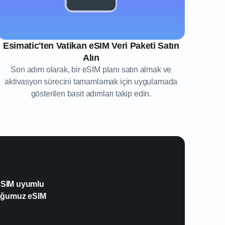
Esimatic'ten Vatikan eSIM Veri Paketi Satın
Alın
Son adım olarak, bir eSIM planı satın almak ve
aktivasyon sürecini tamamlamak için uygulamada
gösterilen basit adımları takip edin.
 eSIM uyumlu
duğumuz eSIM