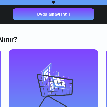
1
Uygulamayı İndir
lınır?