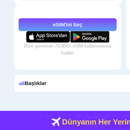
eSIM'ini Seç
Bize güvenen 75.000+ eSIM kullanıcısına
katılın
Başlıklar
Dünyanın Her Yeri