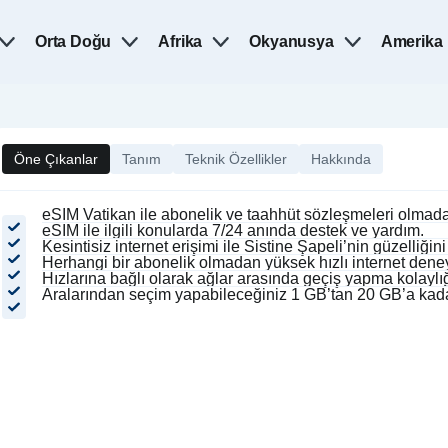
Orta Doğu
Afrika
Okyanusya
Amerika
Öne Çıkanlar
Tanım
Teknik Özellikler
Hakkında
eSIM Vatikan ile abonelik ve taahhüt sözleşmeleri olmada
eSIM ile ilgili konularda 7/24 anında destek ve yardım.
Kesintisiz internet erişimi ile Sistine Şapeli’nin güzelliği
Herhangi bir abonelik olmadan yüksek hızlı internet dene
Hızlarına bağlı olarak ağlar arasında geçiş yapma kolaylığ
Aralarından seçim yapabileceğiniz 1 GB’tan 20 GB’a kadar 