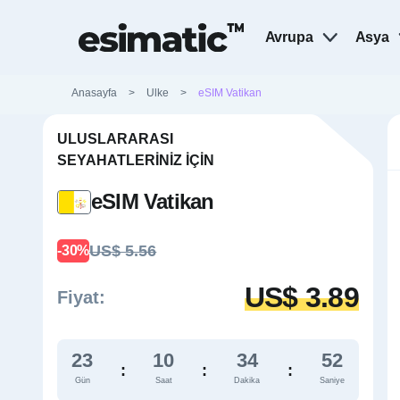
Avrupa
Asya
Anasayfa
>
Ulke
>
eSIM Vatikan
ULUSLARARASI
SEYAHATLERINIZ İÇIN
eSIM Vatikan
US$ 5.56
-30%
US$ 3.89
Fiyat:
23
10
34
51
:
:
:
Gün
Saat
Dakika
Saniye