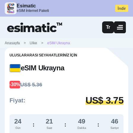
Esimatic
İndir
eSIM İnternet Paketi
Tr
Anasayfa
>
Ulke
>
eSIM Ukrayna
ULUSLARARASI SEYAHATLERINIZ İÇIN
eSIM Ukrayna
US$ 5.36
-30%
US$ 3.75
Fiyat:
24
21
49
45
:
:
:
Gün
Saat
Dakika
Saniye