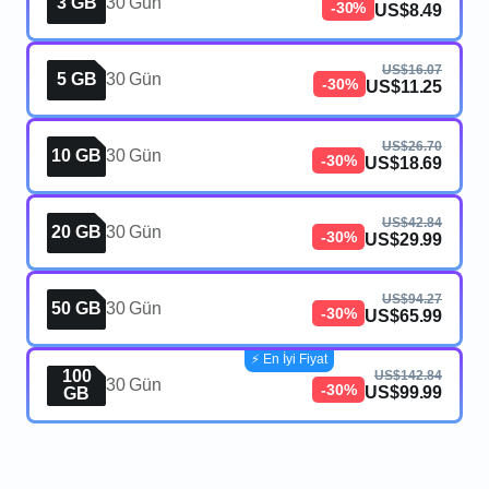
3 GB
30 Gün
-30%
US$8.49
US$16.07
5 GB
30 Gün
-30%
US$11.25
US$26.70
10 GB
30 Gün
-30%
US$18.69
US$42.84
20 GB
30 Gün
-30%
US$29.99
US$94.27
50 GB
30 Gün
-30%
US$65.99
⚡️ En İyi Fiyat
100
US$142.84
30 Gün
-30%
US$99.99
GB