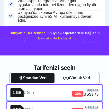
WhatsApp, Telegram ve Viber gibi
uygulamalarla internet üzerinden uygun fiyatlı
aramalar yapın.
Ukrayna’dan komşu Avrupa ülkelerine
geçtiğinizde aynı eSIM’i kullanmaya devam
edin.
Dünyanın Her Yerinde,
En iyi 5G Operatörlere Bağlanın
Esimatic ile Bağlan!
Tarifenizi seçin
Standart Veri
Günlük Veri
US$5.36
1 GB
7 Gün
-30%
US$3.75
US$12.13