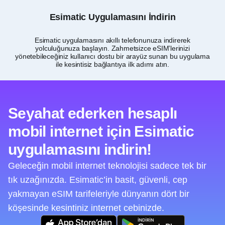
Esimatic Uygulamasını İndirin
Esimatic uygulamasını akıllı telefonunuza indirerek
Ukr
yolculuğunuza başlayın. Zahmetsizce eSIM’lerinizi
7 v
yönetebileceğiniz kullanıcı dostu bir arayüz sunan bu uygulama
ile kesintisiz bağlantıya ilk adımı atın.
Seyahat ederken hesaplı
mobil internet için Esimatic
uygulamasını indirin!
Geleceğin mobil internet teknolojisi sadece tek bir
tık uzağınızda. Esimatic’in basit, güvenli, cep
yakmayan eSIM tarifeleriyle dünyanın dört bir
köşesinde kesintiniz internet cebinizde.