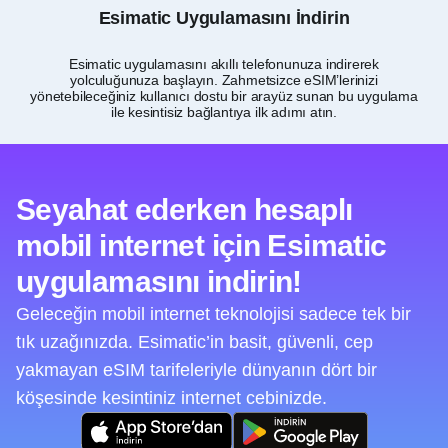
Esimatic Uygulamasını İndirin
Esimatic uygulamasını akıllı telefonunuza indirerek
S
yolculuğunuza başlayın. Zahmetsizce eSIM’lerinizi
yönetebileceğiniz kullanıcı dostu bir arayüz sunan bu uygulama
ile kesintisiz bağlantıya ilk adımı atın.
Seyahat ederken hesaplı
mobil internet için Esimatic
uygulamasını indirin!
Geleceğin mobil internet teknolojisi sadece tek bir
tık uzağınızda. Esimatic’in basit, güvenli, cep
yakmayan eSIM tarifeleriyle dünyanın dört bir
köşesinde kesintiniz internet cebinizde.