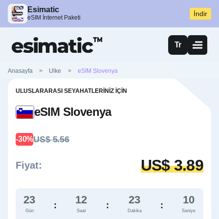
Esimatic
İndir
eSIM İnternet Paketi
Tr
Anasayfa
>
Ulke
>
eSIM Slovenya
ULUSLARARASI SEYAHATLERINIZ İÇIN
eSIM Slovenya
US$ 5.56
-30%
US$ 3.89
Fiyat:
23
12
23
9
:
:
:
Gün
Saat
Dakika
Saniye