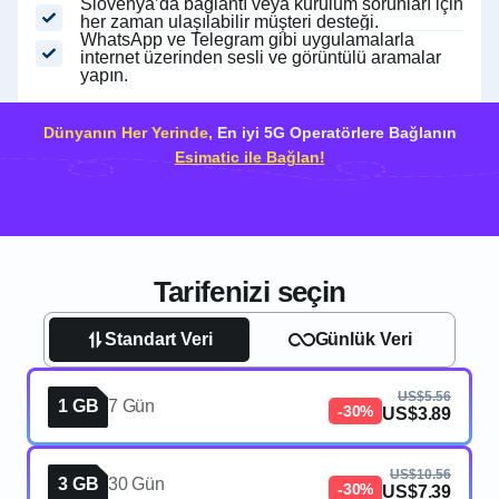
Slovenya’da bağlantı veya kurulum sorunları için
her zaman ulaşılabilir müşteri desteği.
WhatsApp ve Telegram gibi uygulamalarla
internet üzerinden sesli ve görüntülü aramalar
yapın.
Dünyanın Her Yerinde,
En iyi 5G Operatörlere Bağlanın
Esimatic ile Bağlan!
Tarifenizi seçin
Standart Veri
Günlük Veri
US$5.56
1 GB
7 Gün
-30%
US$3.89
US$10.56
3 GB
30 Gün
-30%
US$7.39