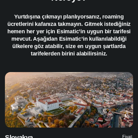
Yurtdışına çıkmayı planlıyorsanız, roaming
ücretlerini kafanıza takmayın. Gitmek istediğiniz
hemen her yer için Esimatic’in uygun bir tarifesi
mevcut. Aşağıdan Esimatic’in kullanılabildiği
ülkelere göz atabilir, size en uygun şartlarda
tarifelerden birini alabilirsiniz.
Slovakya
Fiyat: