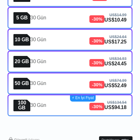
US$14.99
5 GB
30 Gün
-30%
US$10.49
US$24.64
10 GB
30 Gün
-30%
US$17.25
US$34.93
20 GB
30 Gün
-30%
US$24.45
US$74.99
50 GB
30 Gün
-30%
US$52.49
⚡️ En İyi Fiyat
100
US$134.54
30 Gün
-30%
US$94.18
GB
Güvenli
ödeme
Destekleyen: