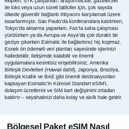
ekipleri, STK çalışanları, araştırmacılar, gazeteciler
ile lüks veya uzun süreli tatilciler için, çok sayıda
ülkede güvenilir bağlantı ihtiyacını karşılamak üzere
tasarlanmıştır. Sao Paulo’da konferanslara katılırken,
Tokyo’da aktarma yaparken, Fas’ta saha çalışması
yürütürken ya da Avrupa ve Asya’da çok duraklı bir
geziye çıkarken Esimatic ile bağlantınız hiç kopmaz.
Esnek ön ödemeli veri planları sayesinde işlerinizi
halledebilir, iletişimde kalabilir ve önemli
uygulamalara kesintisiz erişebilirsiniz. Amerika
Birleşik Devletleri (Hawaii dahil), Japonya, Brezilya,
Birleşik Krallık ve BAE gibi önemli destinasyonları
kapsayan Esimatic’in
Küresel
Standart eSIM’i,
dolaşım ücretlerini ve SIM kart değişimini ortadan
kaldırır – seyahatinizi daha kolay ve akıllı hale getirir.
Bölgesel Paket eSIM Nasıl