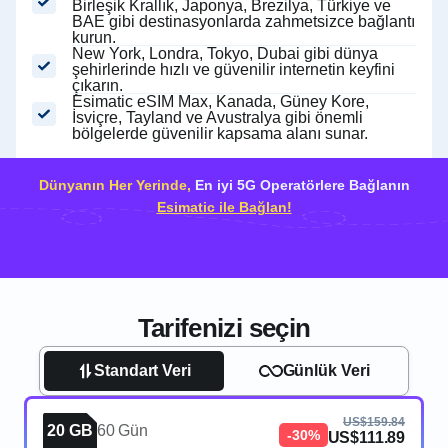
Birleşik Krallık, Japonya, Brezilya, Türkiye ve
BAE gibi destinasyonlarda zahmetsizce bağlantı
kurun.
New York, Londra, Tokyo, Dubai gibi dünya
şehirlerinde hızlı ve güvenilir internetin keyfini
çıkarın.
Esimatic eSIM Max, Kanada, Güney Kore,
İsviçre, Tayland ve Avustralya gibi önemli
bölgelerde güvenilir kapsama alanı sunar.
Dünyanın Her Yerinde,
En iyi 5G Operatörlere Bağlanın
Esimatic ile Bağlan!
Tarifenizi seçin
Standart Veri
Günlük Veri
US$159.84
20 GB
60 Gün
-30%
US$111.89