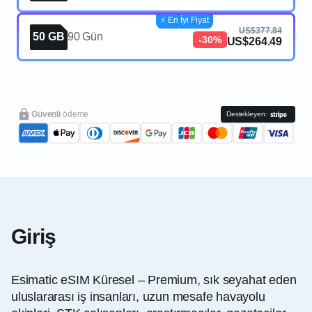
⚡️ En İyi Fiyat
US$377.84
50 GB
90 Gün
-30%
US$264.49
Güvenli
ödeme
Destekleyen:
Giriş
Esimatic eSIM
Küresel
– Premium, sık seyahat eden
uluslararası iş insanları, uzun mesafe havayolu