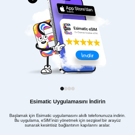
1
2
3
4
Esimatic Uygulamasını İndirin
Başlamak için Esimatic uygulamasını akıllı telefonunuza indirin.
Am
Bu uygulama, eSIM’inizi yönetmek için sezgisel bir arayüz
Jap
sunarak kesintisiz bağlantının kapılarını aralar.
ol
se