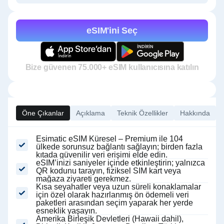
eSIM'ini Seç
Bize güvenen 75.000+ eSIM kullanıcısına katılın
Öne Çıkanlar
Açıklama
Teknik Özellikler
Hakkında
Esimatic eSIM Küresel – Premium ile 104
ülkede sorunsuz bağlantı sağlayın; birden fazla
kıtada güvenilir veri erişimi elde edin.
eSIM’inizi saniyeler içinde etkinleştirin; yalnızca
QR kodunu tarayın, fiziksel SIM kart veya
mağaza ziyareti gerekmez.
Kısa seyahatler veya uzun süreli konaklamalar
için özel olarak hazırlanmış ön ödemeli veri
paketleri arasından seçim yaparak her yerde
esneklik yaşayın.
Amerika Birleşik Devletleri (Hawaii dahil),