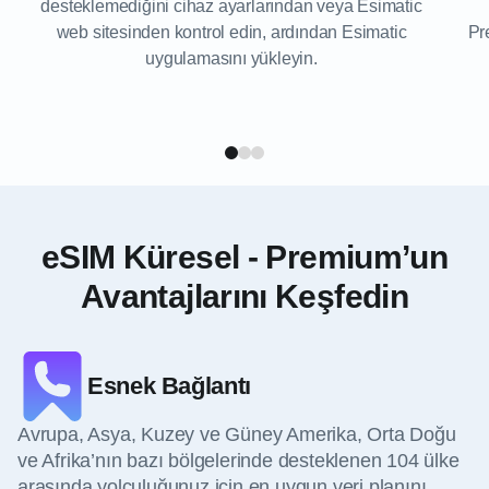
desteklemediğini cihaz ayarlarından veya Esimatic
web sitesinden kontrol edin, ardından Esimatic
Pr
uygulamasını yükleyin.
eSIM Küresel - Premium’un
Avantajlarını Keşfedin
Esnek Bağlantı
Avrupa, Asya, Kuzey ve Güney Amerika, Orta Doğu
ve Afrika’nın bazı bölgelerinde desteklenen 104 ülke
arasında yolculuğunuz için en uygun veri planını