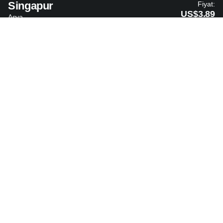
Singapur
Fiyat:
US$3.89
Asya
Japonya
Fiyat:
US$3.99
Asya