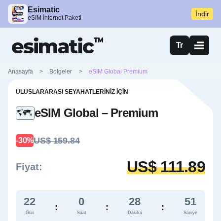
Esimatic
İndir
eSIM İnternet Paketi
Tr
Anasayfa
>
Bolgeler
>
eSIM Global Premium
ULUSLARARASI SEYAHATLERINIZ İÇIN
eSIM Global – Premium
US$ 159.84
-30%
US$ 111.89
Fiyat:
22
0
28
51
:
:
:
Gün
Saat
Dakika
Saniye