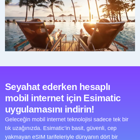
Seyahat ederken hesaplı
mobil internet için Esimatic
uygulamasını indirin!
Geleceğin mobil internet teknolojisi sadece tek bir
tık uzağınızda. Esimatic’in basit, güvenli, cep
yakmayan eSIM tarifeleriyle dünyanın dört bir