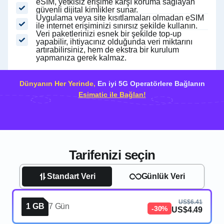
eSIM, yetkisiz erişime karşı koruma sağlayan
güvenli dijital kimlikler sunar.
Uygulama veya site kısıtlamaları olmadan eSIM
ile internet erişiminizi sınırsız şekilde kullanın.
Veri paketlerinizi esnek bir şekilde top-up
yapabilir, ihtiyacınız olduğunda veri miktarını
artırabilirsiniz, hem de ekstra bir kurulum
yapmanıza gerek kalmaz.
Dünyanın Her Yerinde,
En iyi 5G Operatörlere Bağlanın
Esimatic ile Bağlan!
Tarifenizi seçin
Standart Veri
Günlük Veri
US$6.41
1 GB
7 Gün
-30%
US$4.49