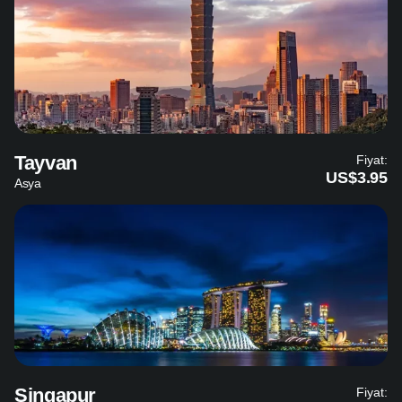
Tayvan
Fiyat:
US$3.95
Asya
Singapur
Fiyat: