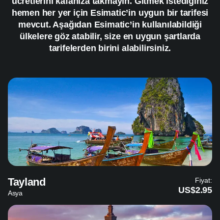
ücretlerini kafanıza takmayın. Gitmek istediğiniz
hemen her yer için Esimatic’in uygun bir tarifesi
mevcut. Aşağıdan Esimatic’in kullanılabildiği
ülkelere göz atabilir, size en uygun şartlarda
tarifelerden birini alabilirsiniz.
Tayland
Fiyat:
US$2.95
Asya