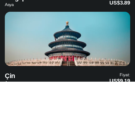
US$3.89
Asya
Çin
Fiyat:
US$9.19
Asya