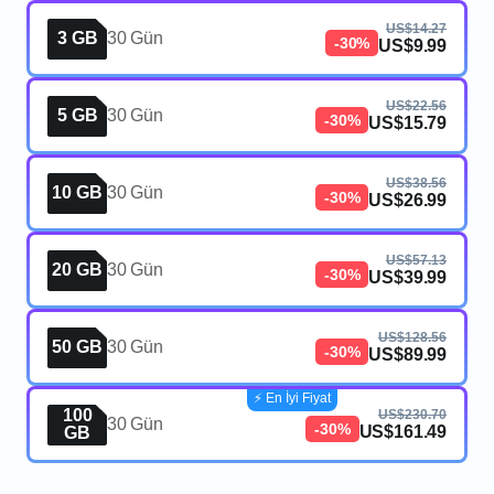
US$14.27
3 GB
30 Gün
-30%
US$9.99
US$22.56
5 GB
30 Gün
-30%
US$15.79
US$38.56
10 GB
30 Gün
-30%
US$26.99
US$57.13
20 GB
30 Gün
-30%
US$39.99
US$128.56
50 GB
30 Gün
-30%
US$89.99
⚡️ En İyi Fiyat
100
US$230.70
30 Gün
-30%
US$161.49
GB