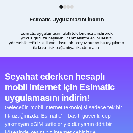
1
2
3
4
Esimatic Uygulamasını İndirin
Esimatic uygulamasını akıllı telefonunuza indirerek
yolculuğunuza başlayın. Zahmetsizce eSIM’lerinizi
yönetebileceğiniz kullanıcı dostu bir arayüz sunan bu uygulama
ile kesintisiz bağlantıya ilk adımı atın.
Seyahat ederken hesaplı
mobil internet için Esimatic
uygulamasını indirin!
Geleceğin mobil internet teknolojisi sadece tek bir
tık uzağınızda. Esimatic’in basit, güvenli, cep
yakmayan eSIM tarifeleriyle dünyanın dört bir
köşesinde kesintiniz internet cebinizde.