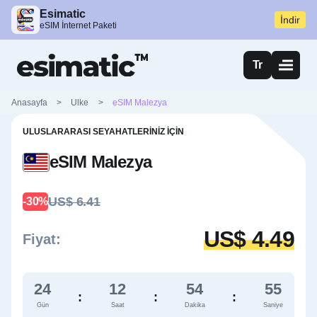
Esimatic
İndir
eSIM İnternet Paketi
Tr
Anasayfa
>
Ulke
>
eSIM Malezya
ULUSLARARASI SEYAHATLERINIZ İÇIN
eSIM Malezya
US$ 6.41
-30%
US$ 4.49
Fiyat:
24
12
54
54
:
:
:
Gün
Saat
Dakika
Saniye