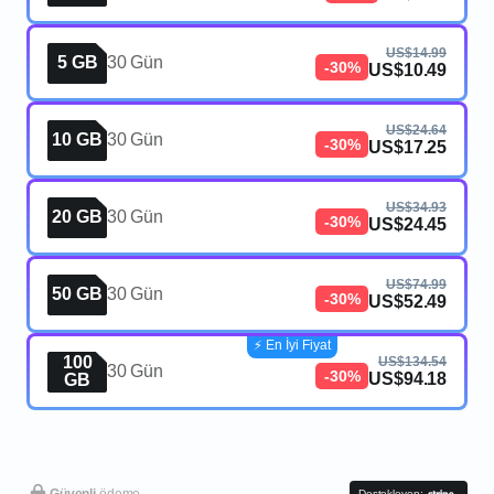
US$14.99
5 GB
30 Gün
-30%
US$10.49
US$24.64
10 GB
30 Gün
-30%
US$17.25
US$34.93
20 GB
30 Gün
-30%
US$24.45
US$74.99
50 GB
30 Gün
-30%
US$52.49
⚡️ En İyi Fiyat
100
US$134.54
30 Gün
-30%
US$94.18
GB
Güvenli
ödeme
Destekleyen: