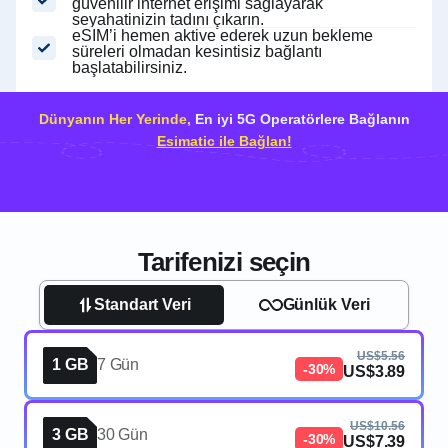
güvenilir internet erişimi sağlayarak
seyahatinizin tadını çıkarın.
eSIM’i hemen aktive ederek uzun bekleme
süreleri olmadan kesintisiz bağlantı
başlatabilirsiniz.
Dünyanın Her Yerinde,
En iyi 5G Operatörlere Bağlanın
Esimatic ile Bağlan!
Tarifenizi seçin
Standart Veri
Günlük Veri
US$5.56
1 GB
7 Gün
-30%
US$3.89
US$10.56
3 GB
30 Gün
-30%
US$7.39