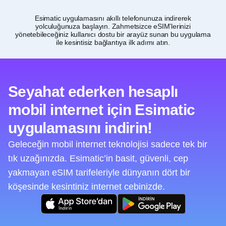
Esimatic uygulamasını akıllı telefonunuza indirerek
İrl
yolculuğunuza başlayın. Zahmetsizce eSIM’lerinizi
7 v
yönetebileceğiniz kullanıcı dostu bir arayüz sunan bu uygulama
ile kesintisiz bağlantıya ilk adımı atın.
Seyahat ederken hesaplı
mobil internet için Esimatic
uygulamasını indirin!
Geleceğin mobil internet teknolojisi sadece tek bir
tık uzağınızda. Esimatic’in basit, güvenli, cep
yakmayan eSIM tarifeleriyle dünyanın dört bir
köşesinde kesintiniz internet cebinizde.