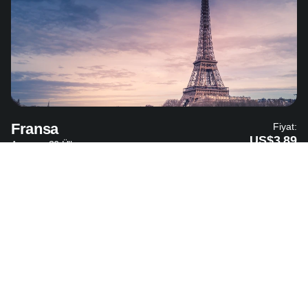
Fransa
Fiyat:
US$3.89
Avrupa - 36 Ülke
Almanya
Fiyat: