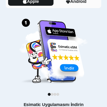
Apple
Android
1
2
3
4
Esimatic Uygulamasını İndirin