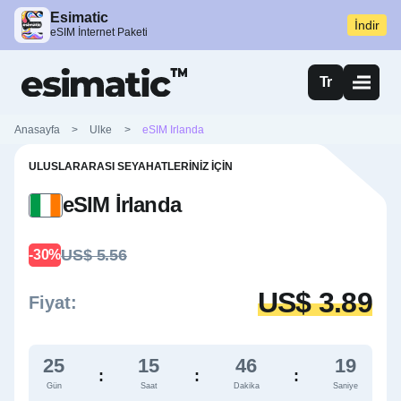
Esimatic
İndir
eSIM İnternet Paketi
Tr
Anasayfa
>
Ulke
>
eSIM Irlanda
ULUSLARARASI SEYAHATLERINIZ İÇIN
eSIM İrlanda
US$ 5.56
-30%
US$ 3.89
Fiyat:
25
15
46
18
:
:
:
Gün
Saat
Dakika
Saniye