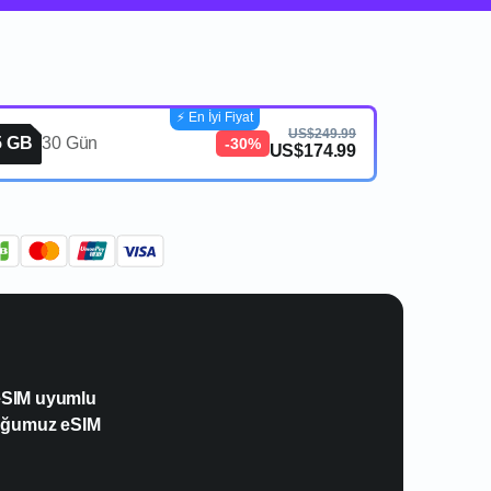
⚡️ En İyi Fiyat
US$249.99
5 GB
30 Gün
-30%
US$174.99
 eSIM uyumlu
duğumuz eSIM