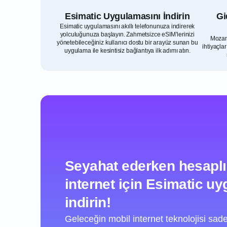
Esimatic Uygulamasını İndirin
Gi
Esimatic uygulamasını akıllı telefonunuza indirerek
yolculuğunuza başlayın. Zahmetsizce eSIM’lerinizi
Mozamb
yönetebileceğiniz kullanıcı dostu bir arayüz sunan bu
ihtiyaçla
uygulama ile kesintisiz bağlantıya ilk adımı atın.
Seyahat ederken hesaplı
internet için Esimatic u
indirin!
Geleceğin mobil internet teknolojisi sadec