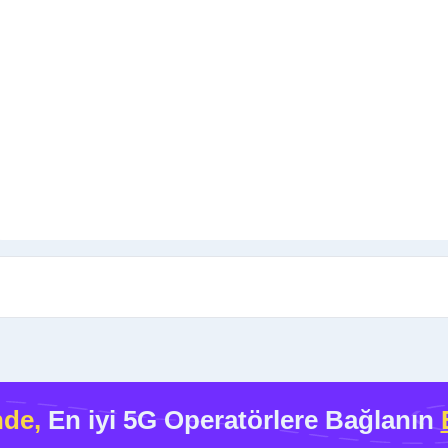
nde,
En iyi 5G Operatörlere Bağlanın