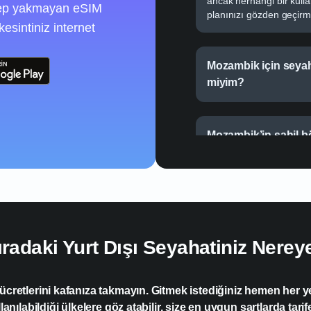
ancak herhangi bir kulla
 cep yakmayan eSIM
planınızı gözden geçirm
kesintiniz internet
Mozambik için seyah
miyim?
Mozambik’in sahil b
güvenilir mi?
Mozambik’te GPS nav
ıradaki Yurt Dışı Seyahatiniz Nerey
ücretlerini kafanıza takmayın. Gitmek istediğiniz hemen her yer
nılabildiği ülkelere göz atabilir, size en uygun şartlarda tarifel