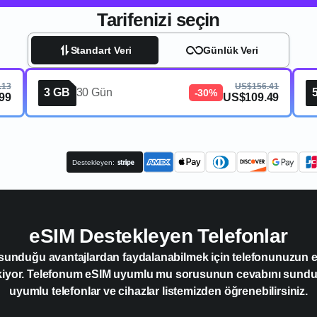
Tarifenizi seçin
Standart Veri
Günlük Veri
.13
US$156.41
3 GB
30 Gün
-30%
99
US$109.49
Destekleyen:
eSIM Destekleyen Telefonlar
 sunduğu avantajlardan faydalanabilmek için telefonunuzun
kiyor. Telefonum eSIM uyumlu mu sorusunun cevabını sun
uyumlu telefonlar ve cihazlar listemizden öğrenebilirsiniz.