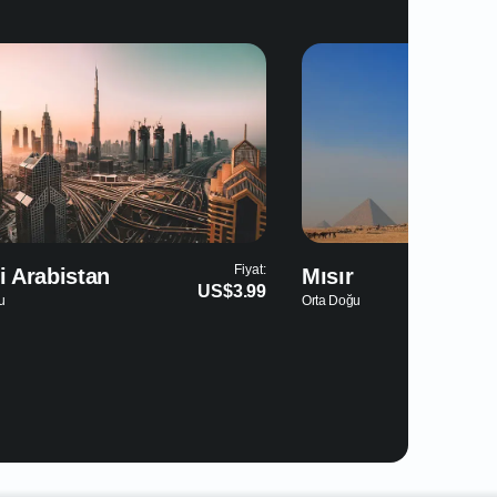
Fiyat:
r
Fas
US$5.49
oğu
Afrika