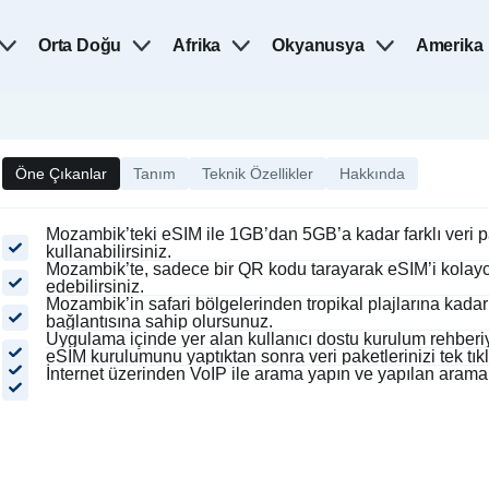
Orta Doğu
Afrika
Okyanusya
Amerika
Öne Çıkanlar
Tanım
Teknik Özellikler
Hakkında
Mozambik’teki eSIM ile 1GB’dan 5GB’a kadar farklı veri pa
kullanabilirsiniz.
Mozambik’te, sadece bir QR kodu tarayarak eSIM’i kolayca 
edebilirsiniz.
Mozambik’in safari bölgelerinden tropikal plajlarına kada
bağlantısına sahip olursunuz.
Uygulama içinde yer alan kullanıcı dostu kurulum rehberiy
eSIM kurulumunu yaptıktan sonra veri paketlerinizi tek tıkla 
İnternet üzerinden VoIP ile arama yapın ve yapılan arama