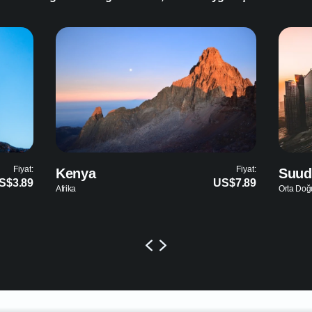
Fiyat:
Fiyat:
Suudi Arabistan
Mısı
US$7.89
US$3.99
Orta Doğu
Orta D