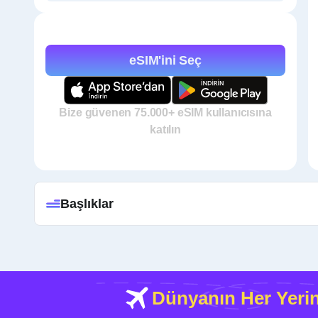
eSIM'ini Seç
Bize güvenen 75.000+ eSIM kullanıcısına
katılın
Başlıklar
Dünyanın Her Yeri