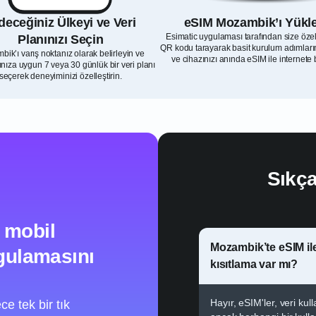
deceğiniz Ülkeyi ve Veri
eSIM Mozambik’ı Yükl
Esimatic uygulaması tarafından size öze
Planınızı Seçin
QR kodu tarayarak basit kurulum adımların
ik’ı varış noktanız olarak belirleyin ve
ve cihazınızı anında eSIM ile internete 
rınıza uygun 7 veya 30 günlük bir veri planı
seçerek deneyiminizi özelleştirin.
Sıkça
 mobil
Mozambik’te eSIM ile 
ygulamasını
kısıtlama var mı?
Hayır, eSIM'ler, veri ku
e tek bir tık