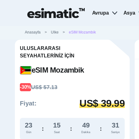
Avrupa
Asya
Anasayfa
>
Ulke
>
eSIM Mozambik
ULUSLARARASI
SEYAHATLERINIZ İÇIN
eSIM Mozambik
US$ 57.13
-30%
US$ 39.99
Fiyat:
23
15
49
30
:
:
:
Gün
Saat
Dakika
Saniye