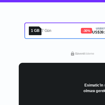
US$57
1 GB
7 Gün
-30%
US$39.
Güvenli
ödeme
Esimatic’in
olması gere