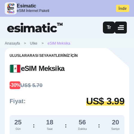
Esimatic
İndir
eSIM İnternet Paketi
Tr
Anasayfa
>
Ulke
>
eSIM Meksika
ULUSLARARASI SEYAHATLERINIZ İÇIN
eSIM Meksika
US$ 5.70
-30%
US$ 3.99
Fiyat:
25
18
56
19
:
:
:
Gün
Saat
Dakika
Saniye