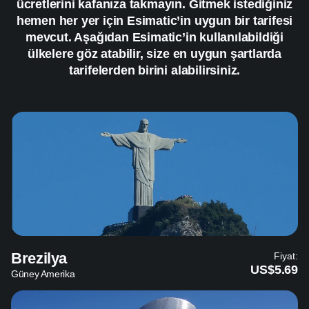
ücretlerini kafanıza takmayın. Gitmek istediğiniz
hemen her yer için Esimatic’in uygun bir tarifesi
mevcut. Aşağıdan Esimatic’in kullanılabildiği
ülkelere göz atabilir, size en uygun şartlarda
tarifelerden birini alabilirsiniz.
Brezilya
Fiyat:
US$5.69
Güney Amerika