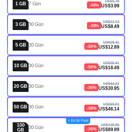
US$5.70
1 GB
7 Gün
-30%
US$3.99
US$12.13
3 GB
30 Gün
-30%
US$8.49
US$18.41
5 GB
30 Gün
-30%
US$12.89
US$26.41
10 GB
30 Gün
-30%
US$18.49
US$44.21
20 GB
30 Gün
-30%
US$30.95
US$65.91
50 GB
30 Gün
-30%
US$46.14
⚡️ En İyi Fiyat
100
US$128.56
30 Gün
-30%
US$89.99
GB