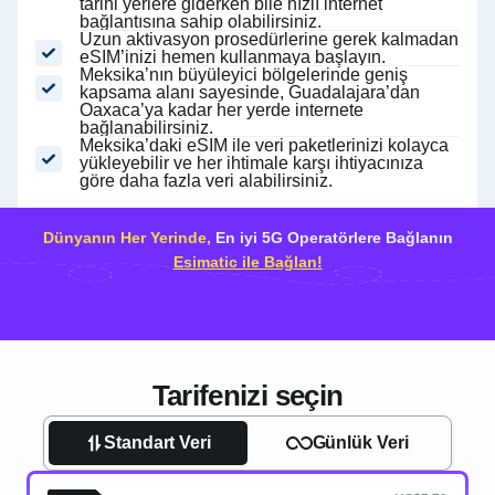
tarihi yerlere giderken bile hızlı internet
bağlantısına sahip olabilirsiniz.
Uzun aktivasyon prosedürlerine gerek kalmadan
eSIM’inizi hemen kullanmaya başlayın.
Meksika’nın büyüleyici bölgelerinde geniş
kapsama alanı sayesinde, Guadalajara’dan
Oaxaca’ya kadar her yerde internete
bağlanabilirsiniz.
Meksika’daki eSIM ile veri paketlerinizi kolayca
yükleyebilir ve her ihtimale karşı ihtiyacınıza
göre daha fazla veri alabilirsiniz.
Dünyanın Her Yerinde,
En iyi 5G Operatörlere Bağlanın
Esimatic ile Bağlan!
Tarifenizi seçin
Standart Veri
Günlük Veri