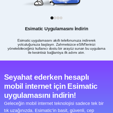
1
2
3
4
Esimatic Uygulamasını İndirin
Esimatic uygulamasını akıllı telefonunuza indirerek
yolculuğunuza başlayın. Zahmetsizce eSIM’lerinizi
yönetebileceğiniz kullanıcı dostu bir arayüz sunan bu uygulama
ile kesintisiz bağlantıya ilk adımı atın.
Seyahat ederken hesaplı
mobil internet için Esimatic
uygulamasını indirin!
Geleceğin mobil internet teknolojisi sadece tek bir
tık uzağınızda. Esimatic’in basit, güvenli, cep