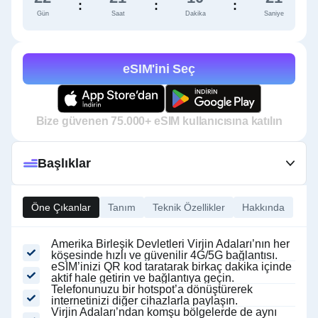
:
:
:
Gün
Saat
Dakika
Saniye
eSIM'ini Seç
Bize güvenen 75.000+ eSIM kullanıcısına katılın
Başlıklar
Öne Çıkanlar
Tanım
Teknik Özellikler
Hakkında
Amerika Birleşik Devletleri Virjin Adaları’nın her
köşesinde hızlı ve güvenilir 4G/5G bağlantısı.
eSIM’inizi QR kod taratarak birkaç dakika içinde
aktif hale getirin ve bağlantıya geçin.
Telefonunuzu bir hotspot’a dönüştürerek
internetinizi diğer cihazlarla paylaşın.
Virjin Adaları’ndan komşu bölgelerde de aynı