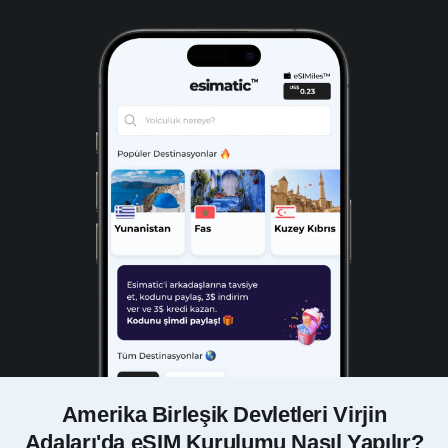
Amerika Birleşik Devletleri Virjin
Adaları'da eSIM Kurulumu Nasıl Yapılır?