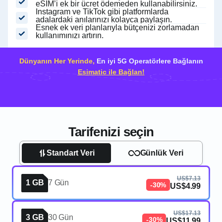
eSIM’i ek bir ücret ödemeden kullanabilirsiniz.
Instagram ve TikTok gibi platformlarda
adalardaki anılarınızı kolayca paylaşın.
Esnek ek veri planlarıyla bütçenizi zorlamadan
kullanımınızı artırın.
Dünyanın Her Yerinde,
En iyi 5G Operatörlere Bağlanın
Esimatic ile Bağlan!
Tarifenizi seçin
Standart Veri
Günlük Veri
US$7.13
1 GB
7 Gün
-30%
US$4.99
US$17.13
3 GB
30 Gün
-30%
US$11.99