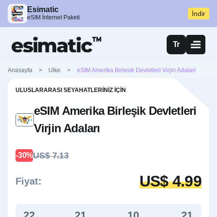
Esimatic
İndir
eSIM İnternet Paketi
Tr
Anasayfa
>
Ulke
>
eSIM Amerika Birlesik Devletleri Virjin Adalari
ULUSLARARASI SEYAHATLERINIZ İÇIN
eSIM Amerika Birleşik Devletleri
Virjin Adaları
US$ 7.13
-30%
US$ 4.99
Fiyat:
22
21
10
20