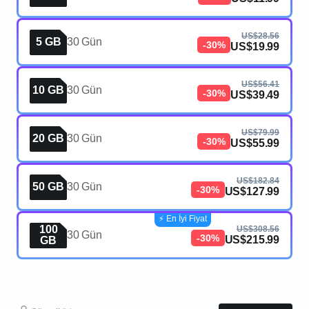
US$28.56
5 GB
30 Gün
-30%
US$19.99
US$56.41
10 GB
30 Gün
-30%
US$39.49
US$79.99
20 GB
30 Gün
-30%
US$55.99
US$182.84
50 GB
30 Gün
-30%
US$127.99
⚡️ En İyi Fiyat
100
US$308.56
30 Gün
-30%
US$215.99
GB