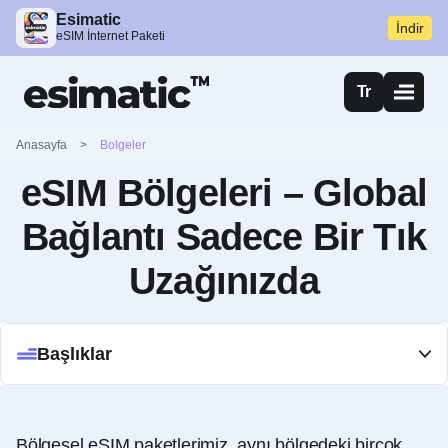
Esimatic
İndir
eSIM İnternet Paketi
Tr
Anasayfa
>
Bolgeler
eSIM Bölgeleri – Global
Bağlantı Sadece Bir Tık
Uzağınızda
Başlıklar
Bölgesel eSIM paketlerimiz, aynı bölgedeki birçok