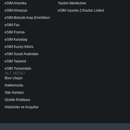
eSIM Amerika
Yardım Merkezine
eSIM Almanya
eSIM Uyumlu Cihazlar Listesi
eSIM Birlesik Arap Emirlikleri
eSIM Fas
eSIM Fransa
eSIM Karadag
eSIM Kuzey Kibris
eSIM Suudi Arabistan
eSIM Tayland
eSIM Yunanistan
ALT MENÜ
Bize Ulaşın
Hakkımızda
Site Haritası
Gizlilik Politikası
Hükümler ve Koşullar