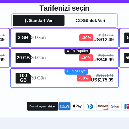
Tarifenizi seçin
Standart Veri
Günlük Veri
.84
US$17.84
3 GB
30 Gün
-30%
49
US$12.49
🔥 En Popüler
.84
US$67.13
20 GB
30 Gün
5
-30%
99
US$46.99
⚡️ En İyi Fiyat
100
US$251.41
30 Gün
-30%
US$175.99
GB
Destekleyen: