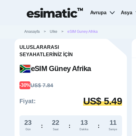
Avrupa
Asya
Anasayfa
>
Ulke
>
eSIM Guney Afrika
ULUSLARARASI
SEYAHATLERINIZ İÇIN
eSIM Güney Afrika
US$ 7.84
-30%
US$ 5.49
Fiyat:
23
22
13
10
:
:
:
Gün
Saat
Dakika
Saniye