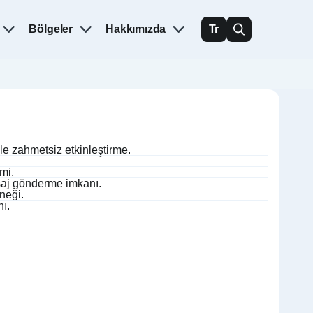
Bölgeler
Hakkımızda
Tr
e zahmetsiz etkinleştirme.
mi.
aj gönderme imkanı.
neği.
ı.