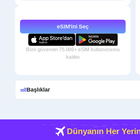
eSIM'ini Seç
Bize güvenen 75.000+ eSIM kullanıcısına
katılın
Başlıklar
Dünyanın Her Yeri