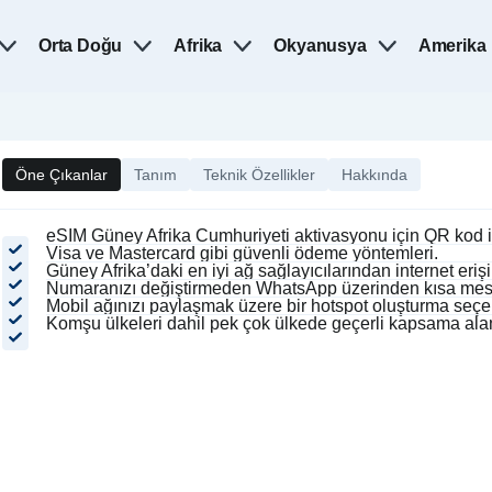
Orta Doğu
Afrika
Okyanusya
Amerika
Öne Çıkanlar
Tanım
Teknik Özellikler
Hakkında
eSIM Güney Afrika Cumhuriyeti aktivasyonu için QR kod il
Visa ve Mastercard gibi güvenli ödeme yöntemleri.
Güney Afrika’daki en iyi ağ sağlayıcılarından internet erişi
Numaranızı değiştirmeden WhatsApp üzerinden kısa mes
Mobil ağınızı paylaşmak üzere bir hotspot oluşturma seçe
Komşu ülkeleri dahil pek çok ülkede geçerli kapsama alan