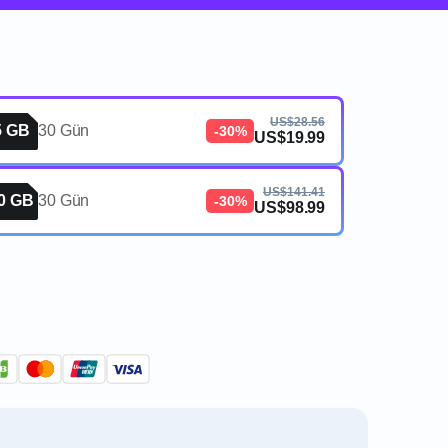
US$28.56
5 GB
30 Gün
-30%
US$19.99
US$141.41
0 GB
30 Gün
-30%
US$98.99