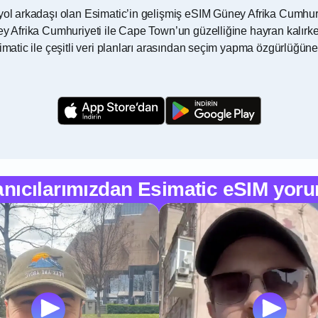
yol arkadaşı olan Esimatic’in gelişmiş eSIM Güney Afrika Cumhuriye
ey Afrika Cumhuriyeti ile Cape Town’un güzelliğine hayran kalırke
simatic ile çeşitli veri planları arasından seçim yapma özgürlüğü
anıcılarımızdan Esimatic eSIM yoru