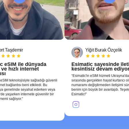
rt Taşdemir
Yiğit Burak Özçelik
c eSIM ile dünyada
Esimatic sayesinde ile
ve hızlı internet
kesintisiz devam ediyo
ısı
Esimatic'in eSIM hizmeti Ukrayna'da
 eSIM teknolojisiyle sağladığı güvenli
sırasında gerçekten hayat kurtarıcı o
ernet bağlantısı beni etkiledi. Bu
numaramı değiştirmeden iletişimi sü
nya genelinde seyahat ederken veya
benim için büyük bir avantajdı. Teşek
erde yaşarken internete güvenilir bir
Esimatic!
şmemi sağlıyor.