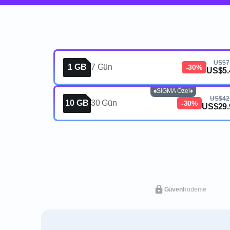
US$7
1 GB
7 Gün
-30%
US$5.
♠️SiGMA Özel♦️
US$42
10 GB
30 Gün
-30%
US$29.
Güvenli
ödeme