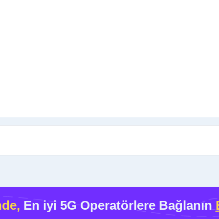
nde,
En iyi 5G Operatörlere Bağlanın