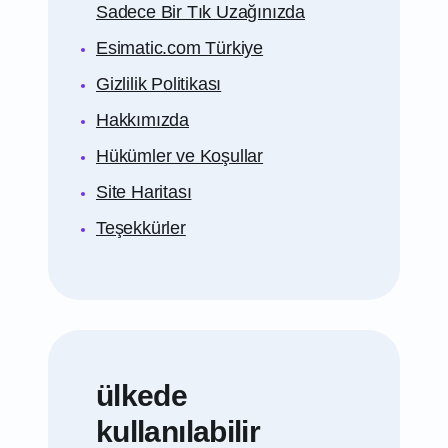
Sadece Bir Tık Uzağınızda
Esimatic.com Türkiye
Gizlilik Politikası
Hakkımızda
Hükümler ve Koşullar
Site Haritası
Teşekkürler
ülkede
kullanılabilir