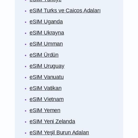
eSIM Turks ve Caicos Adaları
eSIM Uganda
eSIM Ukrayna
eSIM Umman
eSIM Ürdün
eSIM Uruguay
eSIM Vanuatu
eSIM Vatikan
eSIM Vietnam
eSIM Yemen
eSIM Yeni Zelanda
eSIM Yeşil Burun Adaları