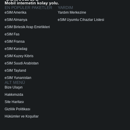
Mobil internetin kolay yolu.
EN POPÜLER PAKETLER
YARDIM
eSIM Amerika
Yardım Merkezine
eSIM Almanya
eSIM Uyumlu Cihazlar Listesi
eSIM Birlesik Arap Emirlikleri
eSIM Fas
eSIM Fransa
eSIM Karadag
eSIM Kuzey Kibris
eSIM Suudi Arabistan
eSIM Tayland
eSIM Yunanistan
ALT MENÜ
Bize Ulaşın
Hakkımızda
Site Haritası
Gizlilik Politikası
Hükümler ve Koşullar