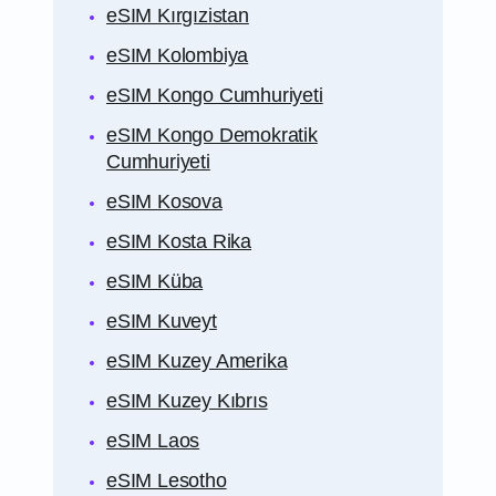
eSIM Kırgızistan
eSIM Kolombiya
eSIM Kongo Cumhuriyeti
eSIM Kongo Demokratik
Cumhuriyeti
eSIM Kosova
eSIM Kosta Rika
eSIM Küba
eSIM Kuveyt
eSIM Kuzey Amerika
eSIM Kuzey Kıbrıs
eSIM Laos
eSIM Lesotho