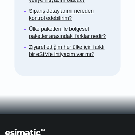
veriye ihtiyacım olacak?
Sipariş detaylarımı nereden
kontrol edebilirim?
Ülke paketleri ile bölgesel
paketler arasındaki farklar nedir?
Ziyaret ettiğim her ülke için farklı
bir eSIM’e ihtiyacım var mı?