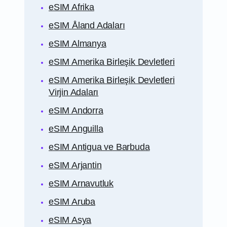
eSIM Afrika
eSIM Åland Adaları
eSIM Almanya
eSIM Amerika Birleşik Devletleri
eSIM Amerika Birleşik Devletleri
Virjin Adaları
eSIM Andorra
eSIM Anguilla
eSIM Antigua ve Barbuda
eSIM Arjantin
eSIM Arnavutluk
eSIM Aruba
eSIM Asya