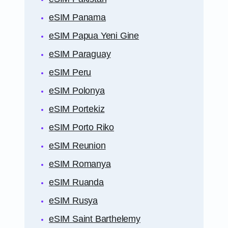
eSIM Panama
eSIM Papua Yeni Gine
eSIM Paraguay
eSIM Peru
eSIM Polonya
eSIM Portekiz
eSIM Porto Riko
eSIM Reunion
eSIM Romanya
eSIM Ruanda
eSIM Rusya
eSIM Saint Barthelemy