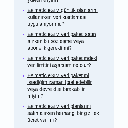
yüklemeliyim?
Esimatic eSIM günlük planlarını
kullanırken veri kısıtlaması
uygulanıyor mu?
Esimatic eSIM veri paketi satın
alırken bir sözleşme veya
abonelik gerekli mi?
Esimatic eSIM veri paketimdeki
veri limitini aşarsam ne olur?
Esimatic eSIM veri paketimi
istediğim zaman iptal edebilir
veya devre dışı bırakabilir
miyim?
Esimatic eSIM veri planlarını
satın alırken herhangi bir gizli ek
ücret var mı?