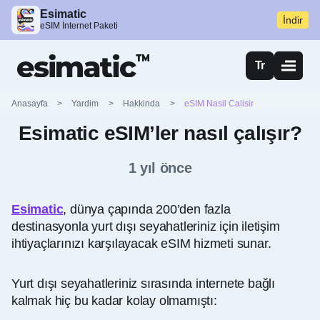
Esimatic
İndir
eSIM İnternet Paketi
Tr
Anasayfa
>
Yardim
>
Hakkinda
>
eSIM Nasil Calisir
Esimatic eSIM’ler nasıl çalışır?
1 yıl önce
Esimatic
, dünya çapında 200’den fazla
destinasyonla yurt dışı seyahatleriniz için iletişim
ihtiyaçlarınızı karşılayacak eSIM hizmeti sunar.
Yurt dışı seyahatleriniz sırasında internete bağlı
kalmak hiç bu kadar kolay olmamıştı: