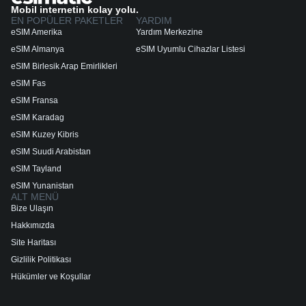
Mobil internetin kolay yolu.
EN POPÜLER PAKETLER
YARDIM
eSIM Amerika
Yardım Merkezine
eSIM Almanya
eSIM Uyumlu Cihazlar Listesi
eSIM Birlesik Arap Emirlikleri
eSIM Fas
eSIM Fransa
eSIM Karadag
eSIM Kuzey Kibris
eSIM Suudi Arabistan
eSIM Tayland
eSIM Yunanistan
ALT MENÜ
Bize Ulaşın
Hakkımızda
Site Haritası
Gizlilik Politikası
Hükümler ve Koşullar