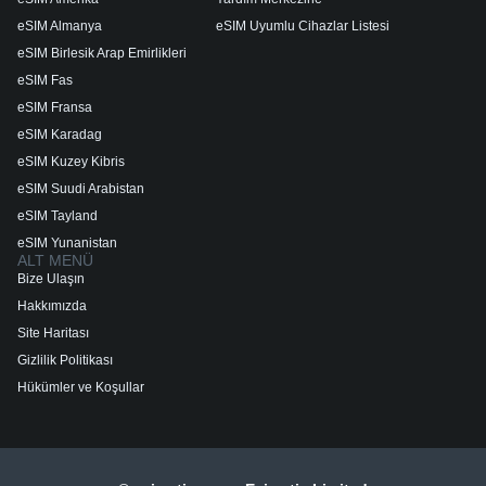
eSIM Almanya
eSIM Uyumlu Cihazlar Listesi
eSIM Birlesik Arap Emirlikleri
eSIM Fas
eSIM Fransa
eSIM Karadag
eSIM Kuzey Kibris
eSIM Suudi Arabistan
eSIM Tayland
eSIM Yunanistan
ALT MENÜ
Bize Ulaşın
Hakkımızda
Site Haritası
Gizlilik Politikası
Hükümler ve Koşullar