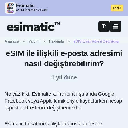
Esimatic
İndir
eSIM İnternet Paketi
Tr
Anasayfa
>
Yardim
>
Hakkinda
>
eSIM Email Adresi Degisikligi
eSIM ile ilişkili e-posta adresimi
nasıl değiştirebilirim?
1 yıl önce
Ne yazık ki, Esimatic kullanıcıları şu anda Google,
Facebook veya Apple kimikleriyle kaydolurken hesap
e-posta adreslerini değiştiremezler.
Esimatic hesabınızla ilişkili e-posta adresine