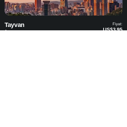
Tayvan
Fiyat:
US$3.95
Asya
Vietnam
Fiyat:
US$3.89
Asya