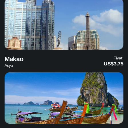
Makao
Fiyat:
US$3.75
Asya