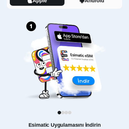
Apple
Android
1
2
3
4
Esimatic Uygulamasını İndirin