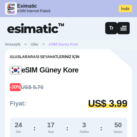
Esimatic
İndir
eSIM İnternet Paketi
Tr
Anasayfa
>
Ulke
>
eSIM Guney Kore
ULUSLARARASI SEYAHATLERINIZ İÇIN
eSIM Güney Kore
US$ 5.70
-30%
US$ 3.99
Fiyat:
24
17
3
50
:
:
:
Gün
Saat
Dakika
Saniye