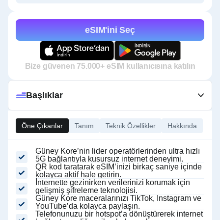
eSIM'ini Seç
Bize güvenen 75.000+ eSIM kullanıcısına katılın
Başlıklar
Öne Çıkanlar
Tanım
Teknik Özellikler
Hakkında
Güney Kore’nin lider operatörlerinden ultra hızlı
5G bağlantıyla kusursuz internet deneyimi.
QR kod taratarak eSIM’inizi birkaç saniye içinde
kolayca aktif hale getirin.
İnternette gezinirken verilerinizi korumak için
gelişmiş şifreleme teknolojisi.
Güney Kore maceralarınızı TikTok, Instagram ve
YouTube’da kolayca paylaşın.
Telefonunuzu bir hotspot’a dönüştürerek internet