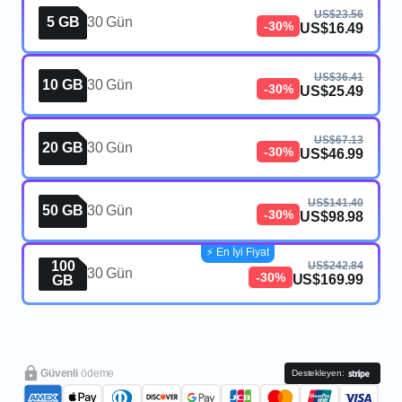
US$23.56
5 GB
30 Gün
-30%
US$16.49
US$36.41
10 GB
30 Gün
-30%
US$25.49
US$67.13
20 GB
30 Gün
-30%
US$46.99
US$141.40
50 GB
30 Gün
-30%
US$98.98
⚡️ En İyi Fiyat
100
US$242.84
30 Gün
-30%
US$169.99
GB
Güvenli
ödeme
Destekleyen: