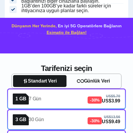
bağlantınızı diğer cihazlarla paylaşın.
1GB’den 100GB’ye kadar farklı süreler için
ihtiyacınıza uygun planlar seçin.
Dünyanın Her Yerinde,
En iyi 5G Operatörlere Bağlanın
Esimatic ile Bağlan!
Tarifenizi seçin
Standart Veri
Günlük Veri
US$5.70
1 GB
7 Gün
-30%
US$3.99
US$13.56
3 GB
30 Gün
-30%
US$9.49