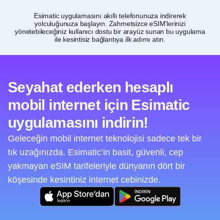
Esimatic uygulamasını akıllı telefonunuza indirerek
Gü
yolculuğunuza başlayın. Zahmetsizce eSIM’lerinizi
yönetebileceğiniz kullanıcı dostu bir arayüz sunan bu uygulama
ile kesintisiz bağlantıya ilk adımı atın.
Seyahat ederken hesaplı
mobil internet için Esimatic
uygulamasını indirin!
Geleceğin mobil internet teknolojisi sadece tek bir
tık uzağınızda. Esimatic’in basit, güvenli, cep
yakmayan eSIM tarifeleriyle dünyanın dört bir
köşesinde kesintiniz internet cebinizde.