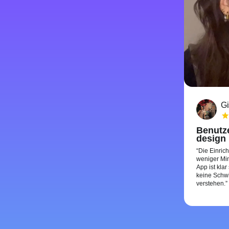
Gi
Benutze
design
Die Einric
weniger Min
App ist klar
keine Schwi
verstehen.