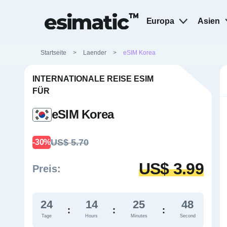
Europa
Asien
Startseite
>
Laender
>
eSIM Korea
INTERNATIONALE REISE ESIM
FÜR
eSIM Korea
US$ 5.70
-30%
US$ 3.99
Preis:
24
14
25
47
:
:
:
Tage
Hours
Minutes
Second