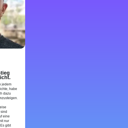
tieg
icht.
in jedem
öchte, habe
ch dazu
mzusteigen.
eise
 sind
f eine
it nur
 Es gibt