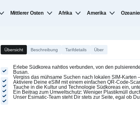
Mittlerer Osten
Afrika
Amerika
Ozeanie
Übersicht
Beschreibung
Tarifdetails
Über
Erlebe Südkorea nahtlos verbunden, von den pulsierende
Busan.
Vergiss das mühsame Suchen nach lokalen SIM-Karten – mi
Aktiviere Deine eSIM mit einem einfachen QR-Code-Sca
Tauche in die Kultur und Technologie Südkoreas ein, un
Ein Beitrag zum Umweltschutz: Weniger Plastikmüll durch
Unser Esimatic-Team steht Dir stets zur Seite, egal ob D