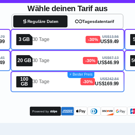
Wähle deinen Tarif aus
Reguläre Daten
Tagesdatentarif
.70
US$13.56
3 GB
30 Tage
-30%
99
US$9.49
.41
US$67.13
20 GB
30 Tage
5
-30%
49
US$46.99
⚡️ Bester Preis
100
US$242.84
30 Tage
-30%
US$169.99
GB
Powered by