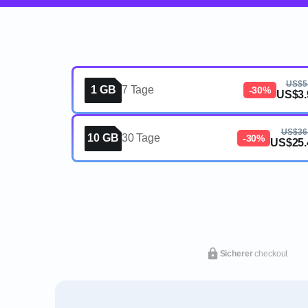
US$5
1 GB
7 Tage
-30%
US$3.
US$36
10 GB
30 Tage
-30%
US$25.
Sicherer
checkout