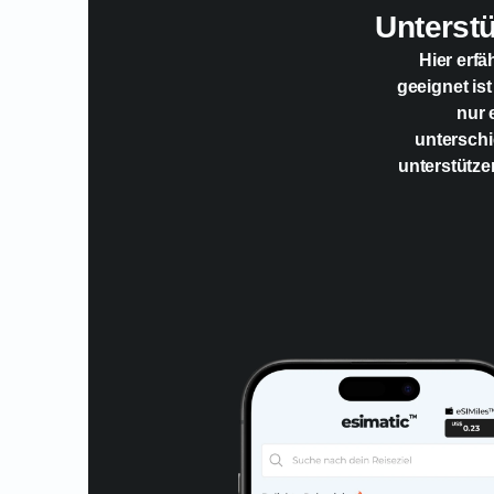
Unterst
Hier erfä
geeignet ist
nur 
unterschi
unterstütze