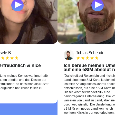
sele B.
Tobias Schendel
rfreudnlich & nice
Ich bereue meinen Ums
auf eine eSIM absolut n
htung meines Kontos war innerhalb
Da ich oft auf Reisen bin und nicht 
uten erledigt und das Design der
Land eine neue SIM-Karte kaufen m
 strukturiert, so dass man als Nutzer
ich mich Anfang dieses Jahres endli
erigkeiten hat, etwas falsch zu
entschlossen, auf eine eSIM-Karte u
Dieser Wechsel war definitiv eine
hervorragende Entscheidung. Die Pr
variieren von Land zu Land, aber sie
durchweg günstig. Die Umstellung au
eSIM für ein neues Land konnte ich m
wenigen Klicks in der App erledigen.