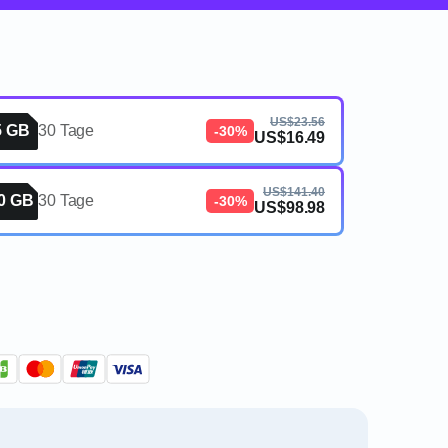
US$23.56
5 GB
30 Tage
-30%
US$16.49
US$141.40
0 GB
30 Tage
-30%
US$98.98