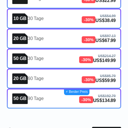
US$22.99
US$54.99
10 GB
30 Tage
-30%
US$38.49
US$97.13
20 GB
30 Tage
-30%
US$67.99
US$214.27
50 GB
30 Tage
-30%
US$149.99
US$85.70
20 GB
60 Tage
-30%
US$59.99
⚡️ Bester Preis
US$192.70
50 GB
90 Tage
-30%
US$134.89