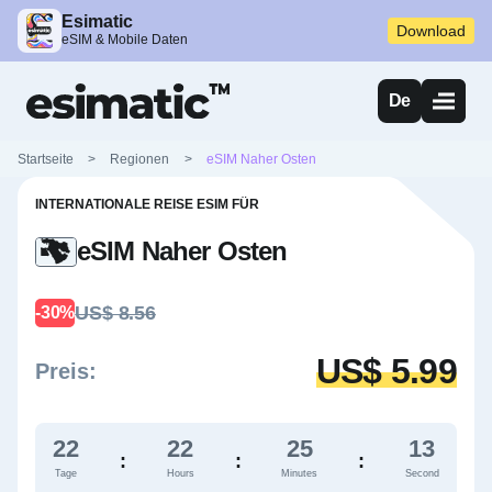
Esimatic
Download
eSIM & Mobile Daten
De
Startseite
>
Regionen
>
eSIM Naher Osten
INTERNATIONALE REISE ESIM FÜR
eSIM Naher Osten
US$ 8.56
-30%
US$ 5.99
Preis:
22
22
25
13
:
:
:
Tage
Hours
Minutes
Second