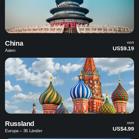
China
von
US$9.19
Asien
Russland
von
US$4.99
Europa – 36 Länder