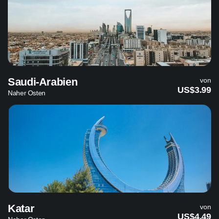
Saudi-Arabien
von
US$3.99
Naher Osten
Katar
von
US$4.49