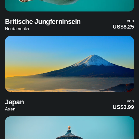
Britische Jungferninseln
von
US$8.25
Nordamerika
Japan
von
US$3.99
Asien