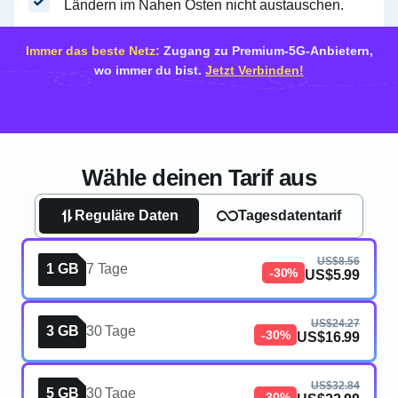
Ländern im Nahen Osten nicht austauschen.
Immer das beste Netz:
Zugang zu Premium-5G-Anbietern,
wo immer du bist.
Jetzt Verbinden!
Wähle deinen Tarif aus
Reguläre Daten
Tagesdatentarif
US$8.56
1 GB
7 Tage
-30%
US$5.99
US$24.27
3 GB
30 Tage
-30%
US$16.99
US$32.84
5 GB
30 Tage
-30%