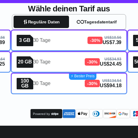
Wähle deinen Tarif aus
Reguläre Daten
Tagesdatentarif
.56
US$10.56
3 GB
30 Tage
-30%
89
US$7.39
.64
US$34.93
20 GB
30 Tage
5
-30%
25
US$24.45
⚡️ Bester Preis
100
US$134.54
30 Tage
-30%
US$94.18
GB
Powered by