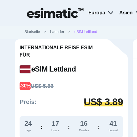
Europa
Asien
Startseite
>
Laender
>
eSIM Lettland
INTERNATIONALE REISE ESIM
FÜR
eSIM Lettland
US$ 5.56
-30%
US$ 3.89
Preis:
24
17
16
40
:
:
:
Tage
Hours
Minutes
Second