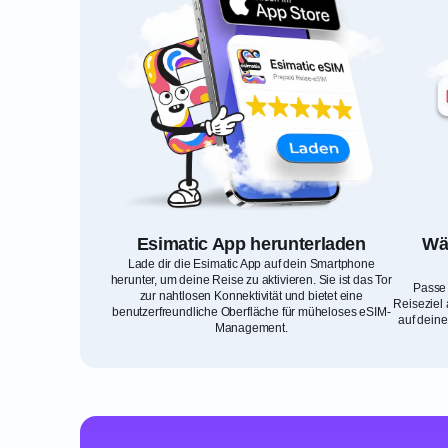
Esimatic App herunterladen
Wäh
Lade dir die Esimatic App auf dein Smartphone
herunter, um deine Reise zu aktivieren. Sie ist das Tor
Passe 
zur nahtlosen Konnektivität und bietet eine
Reiseziel 
benutzerfreundliche Oberfläche für müheloses eSIM-
auf deine
Management.