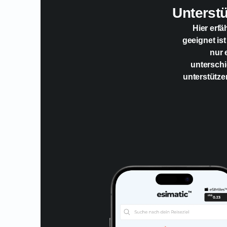
Unterst
Hier erfä
geeignet ist
nur 
unterschi
unterstütze