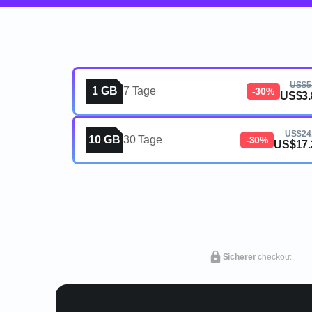
US$5
1 GB
7 Tage
-30%
US$3.
US$24
10 GB
30 Tage
-30%
US$17.
Sicherer
checkout