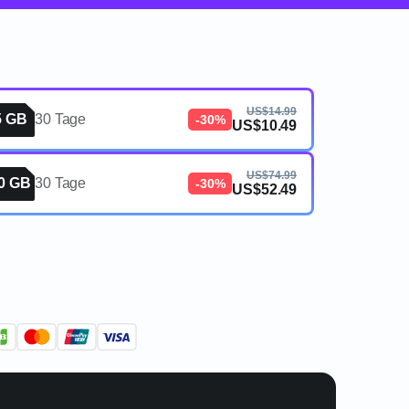
US$14.99
5 GB
30 Tage
-30%
US$10.49
US$74.99
0 GB
30 Tage
-30%
US$52.49