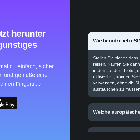
tzt herunter
Wie benutze ich eSI
günstiges
Stellen Sie sicher, dass
reisen. Kaufen Sie dan
atic - einfach, sicher
in den Ländern bietet, 
um und genieße eine
aktiviert ist, können Si
verwenden, ohne die S
 einen Fingertipp
austauschen zu müssen
Welche europäische
Wie benutze ich eSI