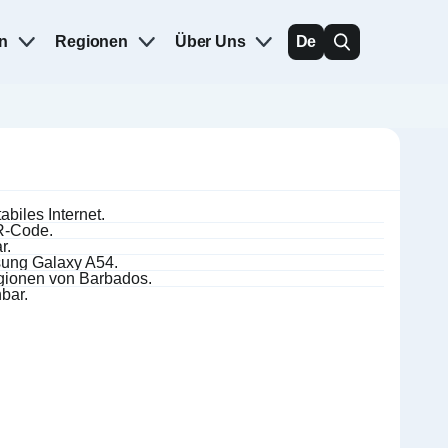
n
Regionen
Über Uns
De
biles Internet.
QR-Code.
r.
sung Galaxy A54.
gionen von Barbados.
bar.