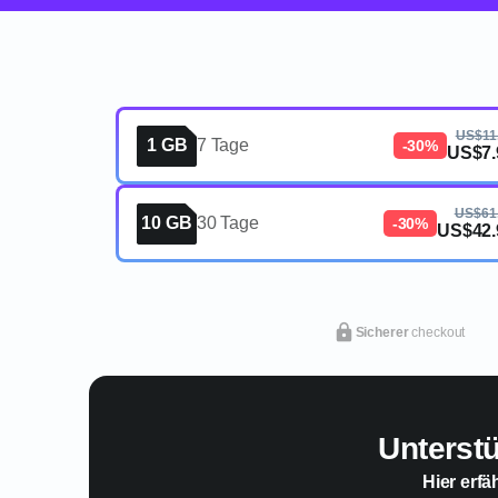
US$11
1 GB
7 Tage
-30%
US$7.
US$61
10 GB
30 Tage
-30%
US$42.
Sicherer
checkout
Unterst
Hier erfä