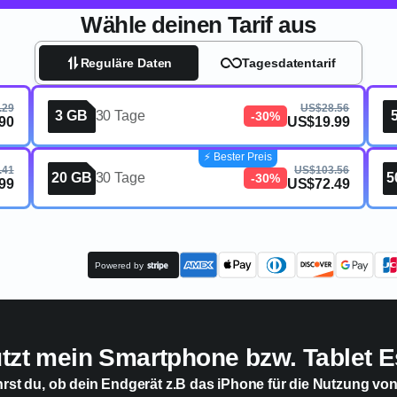
Wähle deinen Tarif aus
Reguläre Daten
Tagesdatentarif
.29
US$28.56
3 GB
30 Tage
-30%
90
US$19.99
⚡️ Bester Preis
.41
US$103.56
20 GB
30 Tage
5
-30%
99
US$72.49
Powered by
ützt mein Smartphone bzw. Tablet E
hrst du, ob dein Endgerät z.B das iPhone für die Nutzung vo