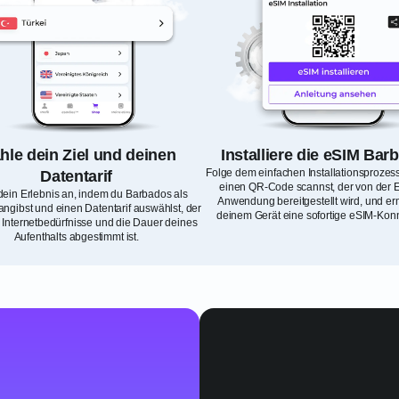
le dein Ziel und deinen
Installiere die eSIM Bar
Folge dem einfachen Installationsprozes
Datentarif
einen QR-Code scannst, der von der E
ein Erlebnis an, indem du Barbados als
Anwendung bereitgestellt wird, und e
angibst und einen Datentarif auswählst, der
deinem Gerät eine sofortige eSIM-Konne
 Internetbedürfnisse und die Dauer deines
Aufenthalts abgestimmt ist.