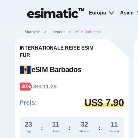
Europa
Asien
Startseite
>
Laender
>
eSIM Barbados
INTERNATIONALE REISE ESIM
FÜR
eSIM Barbados
US$ 11.29
-30%
US$ 7.90
Preis:
23
11
32
10
:
:
:
Tage
Hours
Minutes
Second