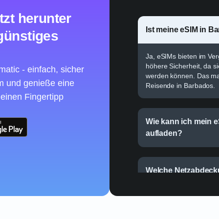
tzt herunter
Ist meine eSIM in B
günstiges
Ja, eSIMs bieten im Ve
höhere Sicherheit, da si
atic - einfach, sicher
werden können. Das mac
um und genieße eine
Reisende in Barbados.
 einen Fingertipp
Wie kann ich mein 
aufladen?
Welche Netzabdecku
Barbados erwarten