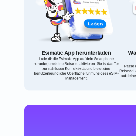
Esimatic App herunterladen
Wäh
Lade dir die Esimatic App auf dein Smartphone
herunter, um deine Reise zu aktivieren. Sie ist das Tor
Passe d
zur nahtlosen Konnektivität und bietet eine
Reiseziel 
benutzerfreundliche Oberfläche für müheloses eSIM-
auf deine
Management.