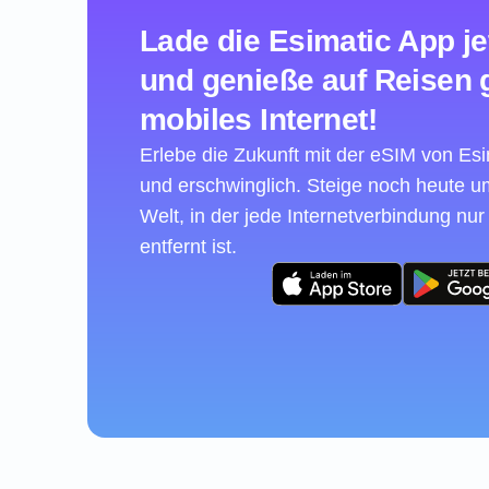
Lade die Esimatic App je
und genieße auf Reisen 
mobiles Internet!
Erlebe die Zukunft mit der eSIM von Esim
und erschwinglich. Steige noch heute 
Welt, in der jede Internetverbindung nur
entfernt ist.