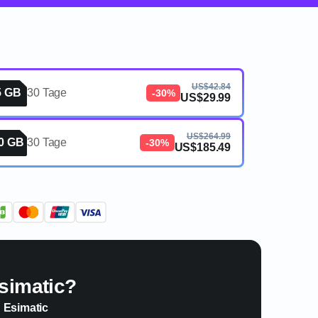
US$42.84
5 GB
30 Tage
-30%
US$29.99
US$264.99
0 GB
30 Tage
-30%
US$185.49
simatic?
n Esimatic