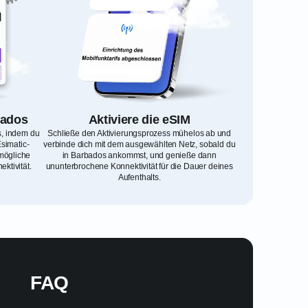
bados
Aktiviere die eSIM
s, indem du
Schließe den Aktivierungsprozess mühelos ab und
simatic-
verbinde dich mit dem ausgewählten Netz, sobald du
rmögliche
in Barbados ankommst, und genieße dann
ktivität.
ununterbrochene Konnektivität für die Dauer deines
Aufenthalts.
FAQ